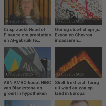
04 augustus 2026
03 augustus 2026
Crisp zoekt Head of
Oorlog stuwt olieprijs:
Finance om prestaties
Exxon en Chevron
en AI-gebruik te
incasseren
versnellen
miljardenwinsten
03 augustus 2026
03 augustus 2026
ABN AMRO koopt NIBC
Shell trekt zich terug
van Blackstone en
uit wind en zon op
groeit in hypotheken
land in Europa