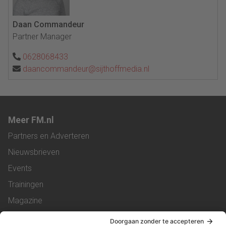
Daan Commandeur
Partner Manager
0628068433
daancommandeur@sijthoffmedia.nl
Meer FM.nl
Partners en Adverteren
Nieuwsbrieven
Events
Trainingen
Magazine
Vacatures