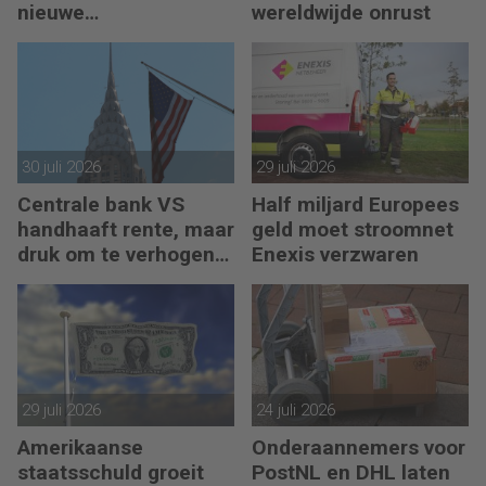
nieuwe
wereldwijde onrust
eurobankbiljetten
30 juli 2026
29 juli 2026
Centrale bank VS
Half miljard Europees
handhaaft rente, maar
geld moet stroomnet
druk om te verhogen
Enexis verzwaren
neemt toe
29 juli 2026
24 juli 2026
Amerikaanse
Onderaannemers voor
staatsschuld groeit
PostNL en DHL laten