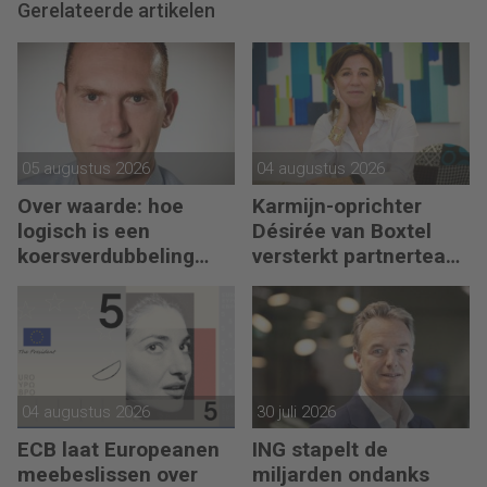
Gerelateerde artikelen
05 augustus 2026
04 augustus 2026
Over waarde: hoe
Karmijn-oprichter
logisch is een
Désirée van Boxtel
koersverdubbeling
versterkt partnerteam
eigenlijk?
CFO Capabel
04 augustus 2026
30 juli 2026
ECB laat Europeanen
ING stapelt de
meebeslissen over
miljarden ondanks