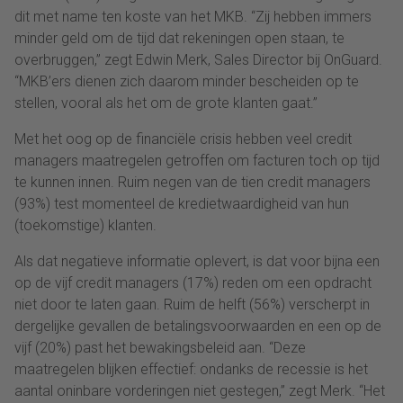
dit met name ten koste van het MKB. “Zij hebben immers
minder geld om de tijd dat rekeningen open staan, te
overbruggen,” zegt Edwin Merk, Sales Director bij OnGuard.
“MKB’ers dienen zich daarom minder bescheiden op te
stellen, vooral als het om de grote klanten gaat.”
Met het oog op de financiële crisis hebben veel credit
managers maatregelen getroffen om facturen toch op tijd
te kunnen innen. Ruim negen van de tien credit managers
(93%) test momenteel de kredietwaardigheid van hun
(toekomstige) klanten.
Als dat negatieve informatie oplevert, is dat voor bijna een
op de vijf credit managers (17%) reden om een opdracht
niet door te laten gaan. Ruim de helft (56%) verscherpt in
dergelijke gevallen de betalingsvoorwaarden en een op de
vijf (20%) past het bewakingsbeleid aan. “Deze
maatregelen blijken effectief: ondanks de recessie is het
aantal oninbare vorderingen niet gestegen,” zegt Merk. “Het