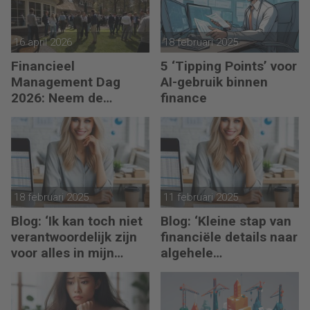
16 april 2026
18 februari 2025
Financieel
5 ‘Tipping Points’ voor
Management Dag
AI-gebruik binnen
2026: Neem de
finance
toekomst in eigen
hand
18 februari 2025
11 februari 2025
Blog: ‘Ik kan toch niet
Blog: ‘Kleine stap van
verantwoordelijk zijn
financiële details naar
voor alles in mijn
algehele
waardeketen?’
duurzaamheid ‘