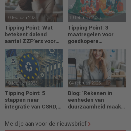
10 februari 2025
10 februari 2025
Tipping Point: Wat
Tipping Point: 3
betekent dalend
maatregelen voor
aantal ZZP’ers voor
goedkopere
financiële planning?
financiering (om te
verduurzamen)
10 februari 2025
04 februari 2025
Tipping Point: 5
Blog: ‘Rekenen in
stappen naar
eenheden van
integratie van CSRD,
duurzaamheid maakt
CSDDD en Taxonomie
het verschil’
Meld je aan voor de nieuwsbrief