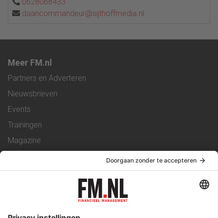
0628068433
daancommandeur@sijthoffmedia.nl
Meer FM.nl
Partners en Adverteren
Nieuwsbrieven
Events
Trainingen
Magazine
Vacatures
Service & Contact
Contact
Over ons