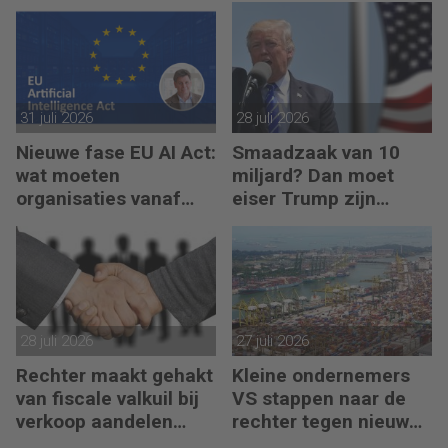
31 juli 2026
28 juli 2026
Nieuwe fase EU AI Act:
Smaadzaak van 10
wat moeten
miljard? Dan moet
organisaties vanaf
eiser Trump zijn
augustus 2026
boeken laten zien
regelen?
28 juli 2026
27 juli 2026
Rechter maakt gehakt
Kleine ondernemers
van fiscale valkuil bij
VS stappen naar de
verkoop aandelen
rechter tegen nieuwe
door oprichters
importheffingen