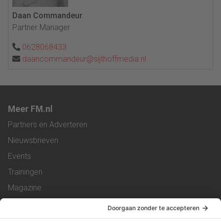
Daan Commandeur
Partner Manager
0628068433
daancommandeur@sijthoffmedia.nl
Meer FM.nl
Partners en Adverteren
Nieuwsbrieven
Events
Trainingen
Magazine
Vacatures
Service & Contact