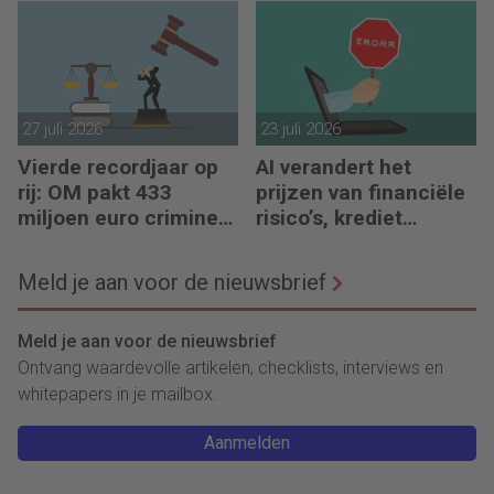
27 juli 2026
23 juli 2026
Vierde recordjaar op
AI verandert het
rij: OM pakt 433
prijzen van financiële
miljoen euro crimineel
risico’s, krediet
geld af
verstrekken en
reacties op crises
Meld je aan voor de nieuwsbrief
Meld je aan voor de nieuwsbrief
Ontvang waardevolle artikelen, checklists, interviews en
whitepapers in je mailbox.
Aanmelden