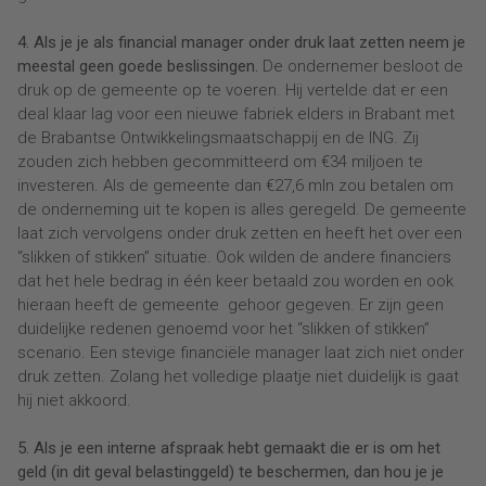
4. Als je je als financial manager onder druk laat zetten neem je
meestal geen goede beslissingen.
De ondernemer besloot de
druk op de gemeente op te voeren. Hij vertelde dat er een
deal klaar lag voor een nieuwe fabriek elders in Brabant met
de Brabantse Ontwikkelingsmaatschappij en de ING. Zij
zouden zich hebben gecommitteerd om €34 miljoen te
investeren. Als de gemeente dan €27,6 mln zou betalen om
de onderneming uit te kopen is alles geregeld. De gemeente
laat zich vervolgens onder druk zetten en heeft het over een
“slikken of stikken” situatie. Ook wilden de andere financiers
dat het hele bedrag in één keer betaald zou worden en ook
hieraan heeft de gemeente gehoor gegeven. Er zijn geen
duidelijke redenen genoemd voor het “slikken of stikken”
scenario. Een stevige financiële manager laat zich niet onder
druk zetten. Zolang het volledige plaatje niet duidelijk is gaat
hij niet akkoord.
5. Als je een interne afspraak hebt gemaakt die er is om het
geld (in dit geval belastinggeld) te beschermen, dan hou je je