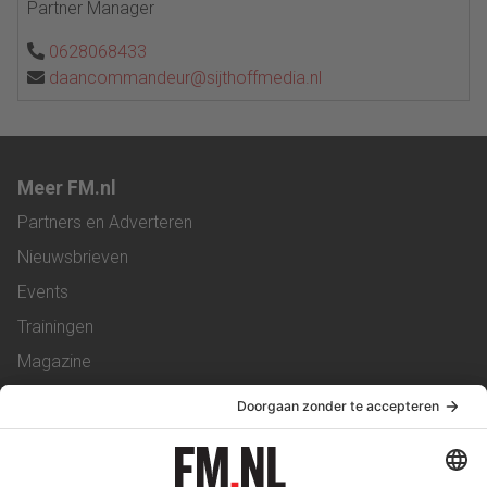
Partner Manager
0628068433
daancommandeur@sijthoffmedia.nl
Meer FM.nl
Partners en Adverteren
Nieuwsbrieven
Events
Trainingen
Magazine
Vacatures
Service & Contact
Contact