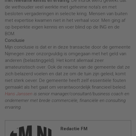
met relevante kennis en ervaring.
De indruk werd gewekt dat
de wethouder veel werkte met geheime nota’s en met
besloten vergaderingen in selecte kring. Mensen van buiten
met expertise kwamen niet in het verhaal voor. Men ging af
op beperkte eigen kennis en voer blind op de ING en de
BOM.
Conclusie
Mijn conclusie is dat er in deze transactie door de gemeente
Nijmegen zeer onzorgvuldig is omgegaan met het geld van
anderen (belastinggeld). Het komt allemaal zeer
amateuristisch over. Ook de reactie van de gemeente dat ze
zich belazerd voelen en dat ze om de tuin zijn geleid, komt
niet sterk oever. De gemeente heeft zelf essentiële fouten
gemaakt als het gaat om verantwoordelijk financieel beleid.
Hans Janssen
is senior manager/consultant/business coach en
ondernemer met brede commerciële, financiële en consulting
ervaring.
Redactie FM