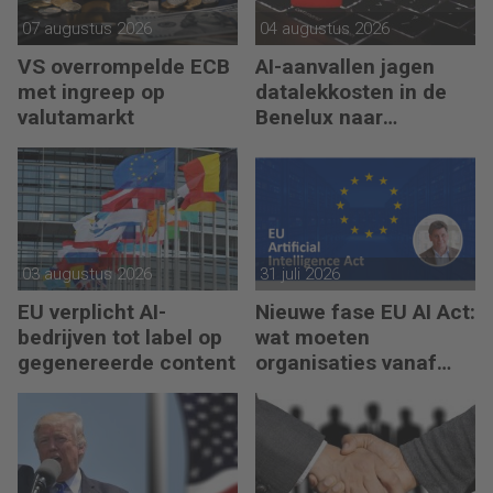
07 augustus 2026
04 augustus 2026
VS overrompelde ECB
AI-aanvallen jagen
met ingreep op
datalekkosten in de
valutamarkt
Benelux naar
recordhoogte
03 augustus 2026
31 juli 2026
EU verplicht AI-
Nieuwe fase EU AI Act:
bedrijven tot label op
wat moeten
gegenereerde content
organisaties vanaf
augustus 2026
regelen?