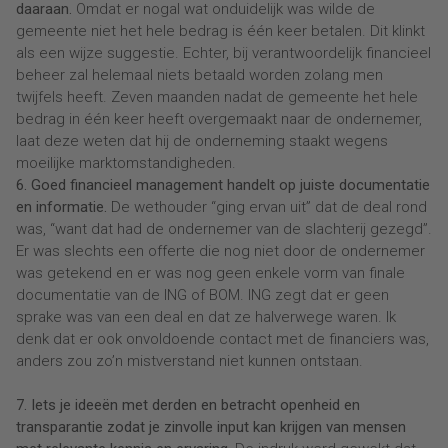
daaraan.
Omdat er nogal wat onduidelijk was wilde de
gemeente niet het hele bedrag is één keer betalen. Dit klinkt
als een wijze suggestie. Echter, bij verantwoordelijk financieel
beheer zal helemaal niets betaald worden zolang men
twijfels heeft. Zeven maanden nadat de gemeente het hele
bedrag in één keer heeft overgemaakt naar de ondernemer,
laat deze weten dat hij de onderneming staakt wegens
moeilijke marktomstandigheden.
6. Goed financieel management handelt op juiste documentatie
en informatie.
De wethouder “ging ervan uit” dat de deal rond
was, “want dat had de ondernemer van de slachterij gezegd”.
Er was slechts een offerte die nog niet door de ondernemer
was getekend en er was nog geen enkele vorm van finale
documentatie van de ING of BOM. ING zegt dat er geen
sprake was van een deal en dat ze halverwege waren. Ik
denk dat er ook onvoldoende contact met de financiers was,
anders zou zo’n mistverstand niet kunnen ontstaan.
7. Iets je ideeën met derden en betracht openheid en
transparantie zodat je zinvolle input kan krijgen van mensen