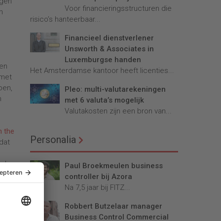
ngen
Voor financieringsstructuren die
n
risico’s hanteerbaar...
Financieel dienstverlener
Unsworth & Associates in
Luxemburgse handen
nen
Het Amsterdamse kantoor heeft licenties...
 met
pen,
Pleo: multi-valutarekeningen
n
met 6 valuta’s mogelijk
Valutakosten zijn een bron van...
h the
Personalia
 dat
 als
Paul Broekmeulen business
n.
controller bij Azora
The
Na 7,5 jaar bij FITZ...
rdat
Robbert Butzelaar manager
r
Business Control Commercial
.