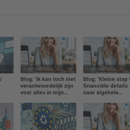
18 februari 2025
11 februari 2025
s’
Blog: ‘Ik kan toch niet
Blog: ‘Kleine stap
verantwoordelijk zijn
financiële details
voor alles in mijn
naar algehele
waardeketen?’
duurzaamheid ‘