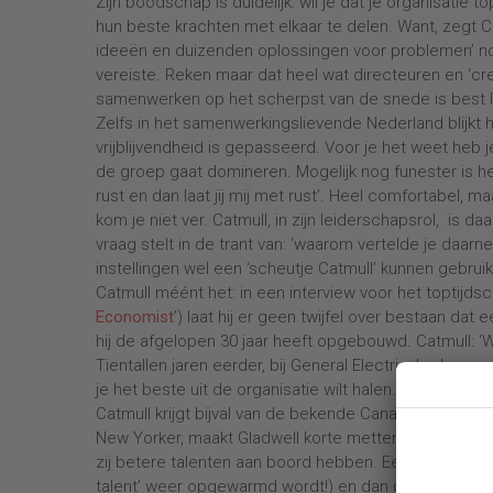
Zijn boodschap is duidelijk: wil je dat je organisatie
hun beste krachten met elkaar te delen. Want, zegt C
ideeën en duizenden oplossingen voor problemen’ nodi
vereiste. Reken maar dat heel wat directeuren en ‘cre
samenwerken op het scherpst van de snede is best l
Zelfs in het samenwerkingslievende Nederland blijkt 
vrijblijvendheid is gepasseerd. Voor je het weet heb 
de groep gaat domineren. Mogelijk nog funester is he
rust en dan laat jij mij met rust’. Heel comfortabel,
kom je niet ver. Catmull, in zijn leiderschapsrol, is da
vraag stelt in de trant van: ‘waarom vertelde je daarne
instellingen wel een ‘scheutje Catmull’ kunnen gebrui
Catmull méént het: in een interview voor het toptijds
Economist
’) laat hij er geen twijfel over bestaan dat 
hij de afgelopen 30 jaar heeft opgebouwd. Catmull: ‘W
Tientallen jaren eerder, bij General Electric, had men
je het beste uit de organisatie wilt halen. Kortom: talen
Catmull krijgt bijval van de bekende Canadese onderzo
New Yorker, maakt Gladwell korte metten met de hard
zij betere talenten aan boord hebben. Eerst krijgen E
talent’ weer opgewarmd wordt!) en dan geeft hij een