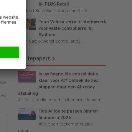
bij PLUS Retail
e
Robbert Butzelaar terug naar PLUS...
.
d
Teun Valckx verruilt interimwerk
voor vaste controllerrol bij
nelle
Synthon
Teun Valckx wordt controller bij...
et te
erden
Whitepapers
g zin
Is uw financiële consolidatie
klaar voor AI? Ontdek de zes
 we
stappen naar een AI-ready
afsluiting
n en
Artificial Intelligence biedt enorme kansen...
Hoe AI toe te passen binnen
finance in 2026
AI is geen toekomstmuziek
meer...