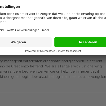
der op hun eigen manier tegen Duitse onderzeeboten die een grot
zorgden voor de aanvoer van cruciale grondstoffen en producten
was voor de Duitsers, wisten de Britten hun schepen bijzonder goe
gen. Hoe kon dat?
stuurde organisatie hadden gevormd die hen in staat stelde tot s
 veel verschillende spelers. De Amerikaanse marine koerste
logische know-how en decentraal management. Op zee bleek dit ni
e)boot bij gebrek aan effectieve samenwerking. Pas toen de
ie gericht was op het benutten van de collectieve kracht, verbet
ten in 1942, naar 75 in 1943). Nog meer talent toevoegen had weini
og meer geldt dat talenten organisatie nodig hebben. In dat licht
ciano de Crescenzo treffend: ‘We are all angels with just one wing –
 tal van andere bedrijven werken die omhelzingen in ieder geval
maakt een goed begin door alvast te beginnen met het aanzwengele