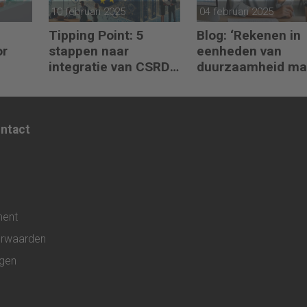
10 februari 2025
04 februari 2025
Tipping Point: 5
Blog: ‘Rekenen in
or
stappen naar
eenheden van
integratie van CSRD,
duurzaamheid ma
 te
CSDDD en
het verschil’
Taxonomie
ontact
ment
rwaarden
ngen