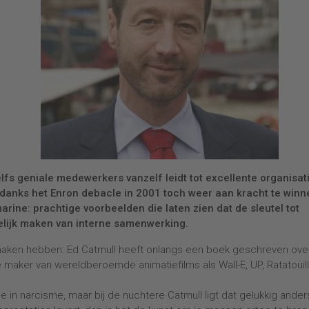
lfs geniale medewerkers vanzelf leidt tot excellente organisat
ondanks het Enron debacle in 2001 toch weer aan kracht te winn
marine: prachtige voorbeelden die laten zien dat de sleutel tot
jdelijk maken van interne samenwerking.
maken hebben: Ed Catmull heeft onlangs een boek geschreven over
 de maker van wereldberoemde animatiefilms als Wall-E, UP, Ratatouil
tie in narcisme, maar bij de nuchtere Catmull ligt dat gelukkig ander