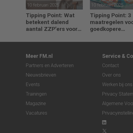
10 februari 2025
10 februari 2025
Tipping Point: Wat
Tipping Point: 3
betekent dalend
maatregelen vo
aantal ZZP’ers voor
goedkopere
financiële planning?
financiering (om
verduurzamen)
Meer FM.nl
Service & C
Partners en Adverteren
Contact
Nieuwsbrieven
Over ons
Events
Werken bij ons
Trainingen
Privacy State
Magazine
Algemene Voo
Vacatures
Privacyinstelli