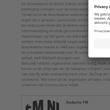
De Amerikaanse en Britse marine streden in 1942 ie
bedreiging vormden voor de koopvaardijschepen die 
Terwijl het in de Amerikaanse wateren prijsschieten 
tegen de in groepen opererende U-boten te verdedi
Na onderzoek bleek dat de Britten een centraal aange
informatiedeling en strak gecoördineerde acties met
daarentegen op het genie van admiraal King, techno
werken: men miste letterlijk nogal eens de (onderze
Amerikaanse marine in 1943 een organisatie vormde d
de prestaties aanmerkelijk (van 36 vernietigde duikbo
gehad, stelt Gladwell droogjes vast.
Natuurlijk hebben organisaties talenten nodig, maar n
bezien is de uitspraak van de Italiaanse schrijver Lu
can only fly while embracing each other’. Bij Pixar en
uitstekend. Wie meer uit de organisatie wil halen, 
omarmen van constructieve kritiek.
Redactie FM