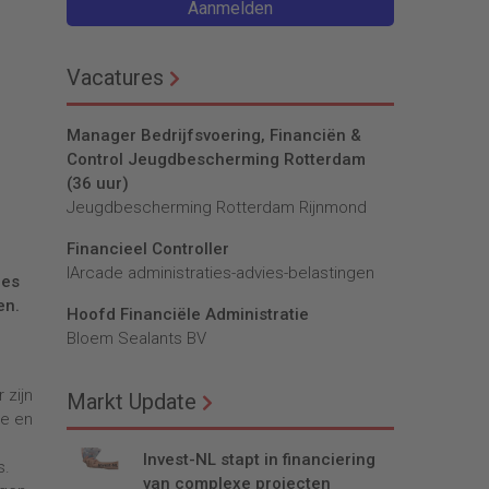
Aanmelden
Vacatures
Manager Bedrijfsvoering, Financiën &
Control Jeugdbescherming Rotterdam
(36 uur)
Jeugdbescherming Rotterdam Rijnmond
Financieel Controller
lArcade administraties-advies-belastingen
ies
en.
Hoofd Financiële Administratie
Bloem Sealants BV
 zijn
Markt Update
le en
Invest-NL stapt in financiering
s.
van complexe projecten