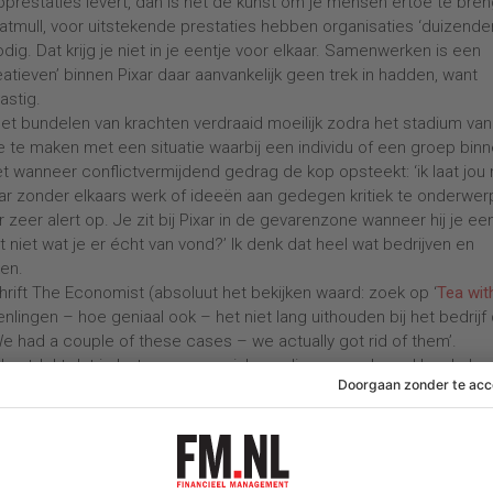
 topprestaties levert, dan is het de kunst om je mensen ertoe te bre
atmull, voor uitstekende prestaties hebben organisaties ‘duizende
g. Dat krijg je niet in je eentje voor elkaar. Samenwerken is een
atieven’ binnen Pixar daar aanvankelijk geen trek in hadden, want
astig.
het bundelen van krachten verdraaid moeilijk zodra het stadium van
je te maken met een situatie waarbij een individu of een groep bin
t wanneer conflictvermijdend gedrag de kop opsteekt: ‘ik laat jou
 maar zonder elkaars werk of ideeën aan gedegen kritiek te onderwer
ar zeer alert op. Je zit bij Pixar in de gevarenzone wanneer hij je ee
t niet wat je er écht van vond?’ Ik denk dat heel wat bedrijven en
ken.
chrift The Economist (absoluut het bekijken waard: zoek op ‘
Tea wit
eenlingen – hoe geniaal ook – het niet lang uithouden bij het bedrijf
e had a couple of these cases – we actually got rid of them’.
 al ontdekt dat je beter geen geniale eenlingen aan boord kon halen
ts fit for the job, but not fit for the organization? Niet aan beginne
eksjournalist Malcolm Gladwell. In zijn essay ‘The Talent Myth’ in 
nekkige misvatting dat topbedrijven de concurrentie verslaan doo
nron en McKinsey er van langs (hoed u als de oude prak van ‘war fo
 voorbeeld uit de Tweede Wereldoorlog dat ik u niet wil onthouden