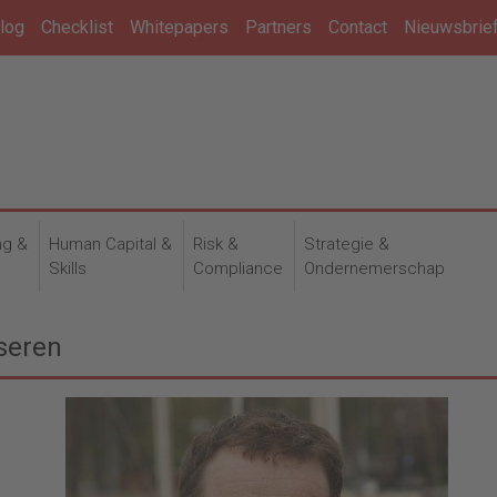
log
Checklist
Whitepapers
Partners
Contact
Nieuwsbrie
ng &
Human Capital &
Risk &
Strategie &
n
Skills
Compliance
Ondernemerschap
iseren