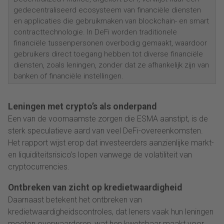
gedecentraliseerd ecosysteem van financiële diensten
en applicaties die gebruikmaken van blockchain- en smart
contracttechnologie. In DeFi worden traditionele
financiële tussenpersonen overbodig gemaakt, waardoor
gebruikers direct toegang hebben tot diverse financiële
diensten, zoals leningen, zonder dat ze afhankelijk zijn van
banken of financiële instellingen.
Leningen met crypto’s als onderpand
Een van de voornaamste zorgen die ESMA aanstipt, is de
sterk speculatieve aard van veel DeFi-overeenkomsten.
Het rapport wijst erop dat investeerders aanzienlijke markt-
en liquiditeitsrisico’s lopen vanwege de volatiliteit van
cryptocurrencies.
Ontbreken van zicht op kredietwaardigheid
Daarnaast betekent het ontbreken van
kredietwaardigheidscontroles, dat leners vaak hun leningen
moeten overwaarderen, wat hen kwetsbaar maakt voor