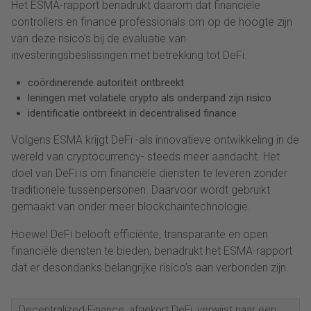
Het ESMA-rapport benadrukt daarom dat financiële
controllers en finance professionals om op de hoogte zijn
van deze risico’s bij de evaluatie van
investeringsbeslissingen met betrekking tot DeFi.
coördinerende autoriteit ontbreekt
leningen met volatiele crypto als onderpand zijn risico
identificatie ontbreekt in decentralised finance
Volgens ESMA krijgt DeFi -als innovatieve ontwikkeling in de
wereld van cryptocurrency- steeds meer aandacht. Het
doel van DeFi is om financiële diensten te leveren zonder
traditionele tussenpersonen. Daarvoor wordt gebruikt
gemaakt van onder meer blockchaintechnologie.
Hoewel DeFi belooft efficiënte, transparante en open
financiële diensten te bieden, benadrukt het ESMA-rapport
dat er desondanks belangrijke risico’s aan verbonden zijn.
Decentralized Finance, afgekort DeFi, verwijst naar een