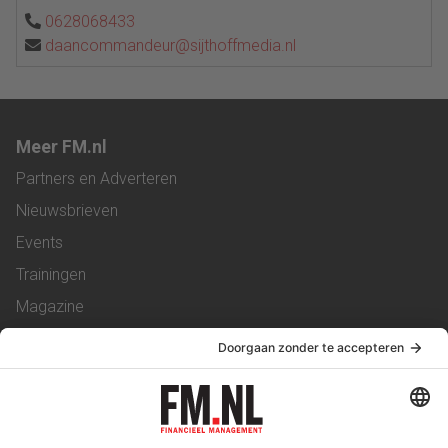
0628068433
daancommandeur@sijthoffmedia.nl
Meer FM.nl
Partners en Adverteren
Nieuwsbrieven
Events
Trainingen
Magazine
Vacatures
Service & Contact
Contact
Over ons