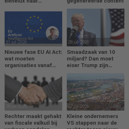
Benelux naar
gegenereerde content
recordhoogte
31 juli 2026
28 juli 2026
Nieuwe fase EU AI Act:
Smaadzaak van 10
wat moeten
miljard? Dan moet
organisaties vanaf
eiser Trump zijn
augustus 2026
boeken laten zien
regelen?
28 juli 2026
27 juli 2026
Rechter maakt gehakt
Kleine ondernemers
van fiscale valkuil bij
VS stappen naar de