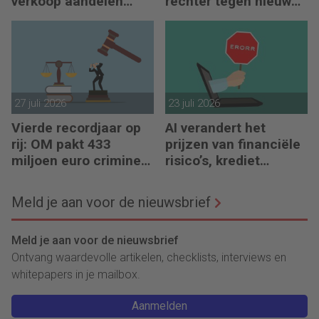
verkoop aandelen
rechter tegen nieuwe
door oprichters
importheffingen
27 juli 2026
23 juli 2026
Vierde recordjaar op
AI verandert het
rij: OM pakt 433
prijzen van financiële
miljoen euro crimineel
risico’s, krediet
geld af
verstrekken en
reacties op crises
Meld je aan voor de nieuwsbrief
Meld je aan voor de nieuwsbrief
Ontvang waardevolle artikelen, checklists, interviews en
whitepapers in je mailbox.
Aanmelden