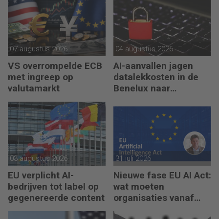
07 augustus 2026
04 augustus 2026
VS overrompelde ECB
AI-aanvallen jagen
met ingreep op
datalekkosten in de
valutamarkt
Benelux naar
recordhoogte
03 augustus 2026
31 juli 2026
EU verplicht AI-
Nieuwe fase EU AI Act:
bedrijven tot label op
wat moeten
gegenereerde content
organisaties vanaf
augustus 2026