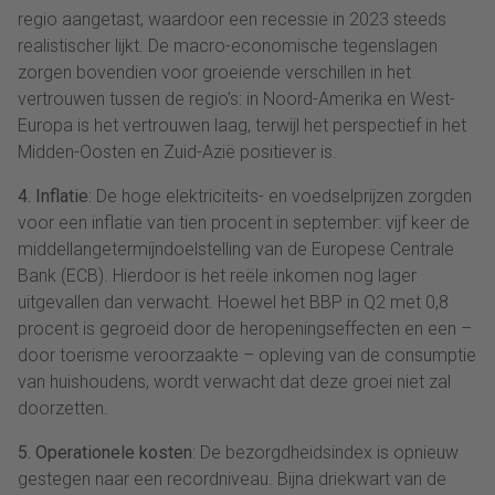
regio aangetast, waardoor een recessie in 2023 steeds
realistischer lijkt. De macro-economische tegenslagen
zorgen bovendien voor groeiende verschillen in het
vertrouwen tussen de regio’s: in Noord-Amerika en West-
Europa is het vertrouwen laag, terwijl het perspectief in het
Midden-Oosten en Zuid-Azië positiever is.
4. Inflatie
: De hoge elektriciteits- en voedselprijzen zorgden
voor een inflatie van tien procent in september: vijf keer de
middellangetermijndoelstelling van de Europese Centrale
Bank (ECB). Hierdoor is het reële inkomen nog lager
uitgevallen dan verwacht. Hoewel het BBP in Q2 met 0,8
procent is gegroeid door de heropeningseffecten en een –
door toerisme veroorzaakte – opleving van de consumptie
van huishoudens, wordt verwacht dat deze groei niet zal
doorzetten.
5. Operationele kosten
: De bezorgdheidsindex is opnieuw
gestegen naar een recordniveau. Bijna driekwart van de