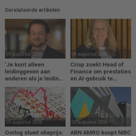
Gerelateerde artikelen
05 augustus 2026
04 augustus 2026
‘Je kunt alleen
Crisp zoekt Head of
leidinggeven aan
Finance om prestaties
anderen als je leiding
en AI-gebruik te
kunt geven aan jezelf’
versnellen
03 augustus 2026
03 augustus 2026
Oorlog stuwt olieprijs:
ABN AMRO koopt NIBC