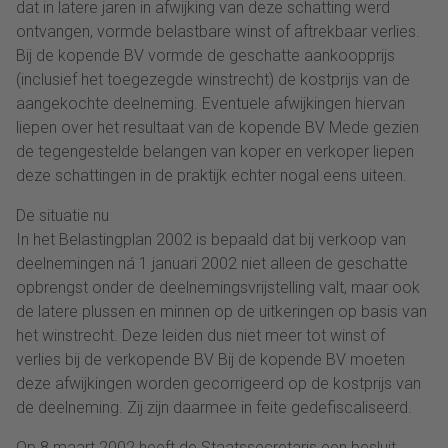
dat in latere jaren in afwijking van deze schatting werd
ontvangen, vormde belastbare winst of aftrekbaar verlies.
Bij de kopende BV vormde de geschatte aankoopprijs
(inclusief het toegezegde winstrecht) de kostprijs van de
aangekochte deelneming. Eventuele afwijkingen hiervan
liepen over het resultaat van de kopende BV Mede gezien
de tegengestelde belangen van koper en verkoper liepen
deze schattingen in de praktijk echter nogal eens uiteen.
De situatie nu
In het Belastingplan 2002 is bepaald dat bij verkoop van
deelnemingen ná 1 januari 2002 niet alleen de geschatte
opbrengst onder de deelnemingsvrijstelling valt, maar ook
de latere plussen en minnen op de uitkeringen op basis van
het winstrecht. Deze leiden dus niet meer tot winst of
verlies bij de verkopende BV Bij de kopende BV moeten
deze afwijkingen worden gecorrigeerd op de kostprijs van
de deelneming. Zij zijn daarmee in feite gedefiscaliseerd.
Op 8 maart 2002 heeft de Staatssecretaris een besluit