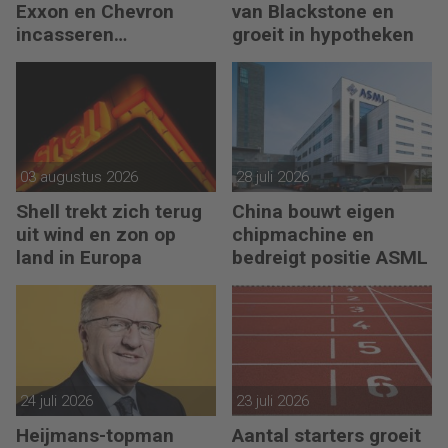
Exxon en Chevron
van Blackstone en
incasseren
groeit in hypotheken
miljardenwinsten
03 augustus 2026
28 juli 2026
Shell trekt zich terug
China bouwt eigen
uit wind en zon op
chipmachine en
land in Europa
bedreigt positie ASML
24 juli 2026
23 juli 2026
Heijmans-topman
Aantal starters groeit