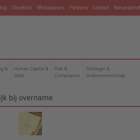
log
Checklist
Whitepapers
Partners
Contact
Nieuwsbrie
ng &
Human Capital &
Risk &
Strategie &
n
Skills
Compliance
Ondernemerschap
jk bij overname