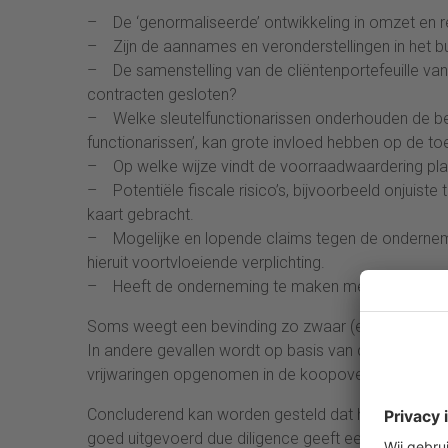
– De ‘genormaliseerde’ ontwikkeling in omzet en re
– Zijn de aannames en veronderstellingen in het b
– De samenstelling van de cliëntenportefeuille v
contracten gesloten?
– Welke sleutelfunctionarissen onderhouden de bela
functionarissen’, kan grote invloed hebben op de t
– Op welke wijze vindt de voorraadwaardering pla
– Potentiële fiscale risico’s, bijvoorbeeld onjuis
kaart gebracht.
– Mogelijke en lopende claims tegen de ondernem
hieruit voortvloeiende verplichting.
– Heeft de onderneming te maken met specifieke m
Soms weegt een bevinding zo zwaar (een ‘dealbreak
In andere gevallen wordt op basis van de uitkomste
vrijwaringen opgenomen in de koopovereenkomst of
Concluderend kan worden gesteld dat het due dilig
goed uitgevoerd due diligence geeft een ondernemer