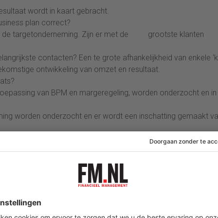
sultaat wordt in kaart gebracht.
usiness plan correct?
an de targetonderneming. Zijn er met de grootste klanten
ngrijkste contacten? Een te grote afhankelijkheid van enkele ‘
oekomstige ontwikkeling van omzet en resultaat.
ats?
te toepassing van BPM en margeregeling, worden onderzocht en in
ing worden onderzocht en er wordt een inschatting gemaakt v
ilieurisico’s?
er’) dat besloten wordt tot het afbreken van de onderhandeling
n heronderhandeld over de prijs, worden er extra garanties en
 wordt de transactiestructuur aangepast.
ence onderzoek een belangrijk onderdeel is van het koopproces.
 zekerheid omtrent de werkelijkheid achter de cijfers. Daarvoor