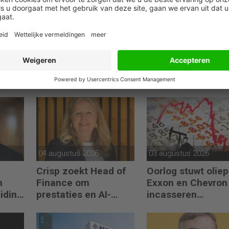
branche en het uitvoeren van due diligence onderzoeken.
04 augustus 2026
03 augustus 2026
Crisp zoekt Head of
Oorlog stuwt oliepr
n
Finance om
Exxon en Chevron
eiding
prestaties en AI-
incasseren
gebruik te versnellen
miljardenwinsten