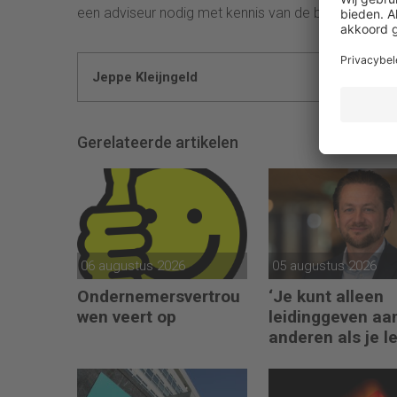
een adviseur nodig met kennis van de betreffende 
Jeppe Kleijngeld
Gerelateerde artikelen
06 augustus 2026
05 augustus 2026
Ondernemersvertrou
‘Je kunt alleen
wen veert op
leidinggeven aa
anderen als je l
kunt geven aan
jezelf’