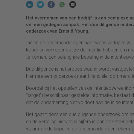
Het overnemen van een bedrijf is een complexe a
om een gedegen aanpak. Het due diligence onderzoek
onderzoek van Ernst & Young.
Indien de onderhandelingen naar wens verlopen zull
koper en verkoper dat ze de intentie hebben om 
te komen. Een belangrijke bepaling in de intentieov
Due diligence is het proces waarin wordt vastgesteld 
hiermee een onderzoek naar financiële, commerciël
Doordat bij het opstellen van de intentieovereenk
“target”) beschikbaar gestelde informatie, bestaat 
dat de onderneming niet voldoet aan de in de int
Het gaat tijdens een due diligence onderzoek om het
en de vertaling hiervan in cijfers is dan ook zeer be
waarmee de koper in de onderhandelingen rekening