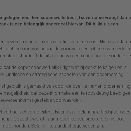
angelegenheid. Een succesvolle bedrijfsovername vraagt dan 
 is een belangrijk onderdeel hiervan. Dit blijkt uit een
en deze uitmonden in een intentieovereenkomst. Hierin verklaren
met inachtneming van bepaalde voorwaarden tot een overeenkom
ereenkomst betreft de uitvoering van een due diligence onderzoe
dat de koper daadwerkelijk krijgt wat hij denkt te krijgen en is
e, juridische en strategische aspecten van een onderneming.
omst gebruik is gemaakt van door de over te nemen onderneming
de mogelijkheid dat deze informatie een te rooskleurig beeld gee
entieovereenkomst gestelde voorwaarden.
 verhaal achter de cijfers. Begrip van belangrijke bedrijfsproce
langrijk. Gezocht wordt naar mogelijke dealbreakers en risico’s
 moet houden. Belangrijke aandachtsgebieden zijn: