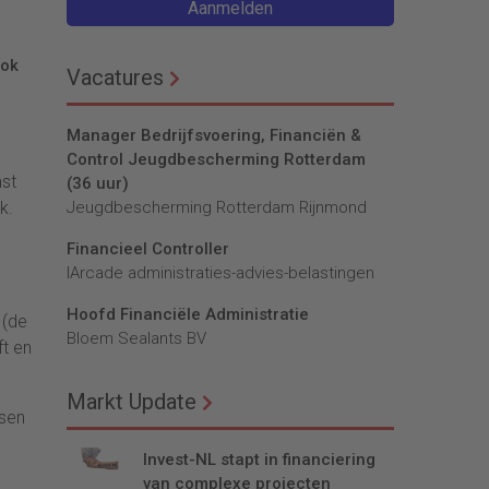
Aanmelden
ook
Vacatures
Manager Bedrijfsvoering, Financiën &
Control Jeugdbescherming Rotterdam
st
(36 uur)
k.
Jeugdbescherming Rotterdam Rijnmond
Financieel Controller
lArcade administraties-advies-belastingen
Hoofd Financiële Administratie
 (de
Bloem Sealants BV
ft en
Markt Update
ssen
Invest-NL stapt in financiering
van complexe projecten