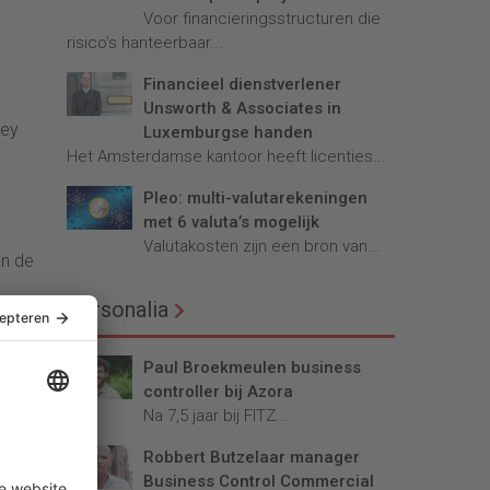
Voor financieringsstructuren die
risico’s hanteerbaar...
Financieel dienstverlener
Unsworth & Associates in
key
Luxemburgse handen
Het Amsterdamse kantoor heeft licenties...
Pleo: multi-valutarekeningen
met 6 valuta’s mogelijk
Valutakosten zijn een bron van...
an de
Personalia
en.
Paul Broekmeulen business
controller bij Azora
Na 7,5 jaar bij FITZ...
 Een
Robbert Butzelaar manager
 is
Business Control Commercial