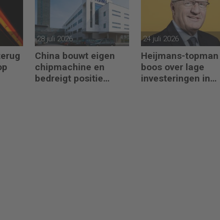
28 juli 2026
24 juli 2026
terug
China bouwt eigen
Heijmans-topman
op
chipmachine en
boos over lage
bedreigt positie
investeringen in
ASML
infrastructuur