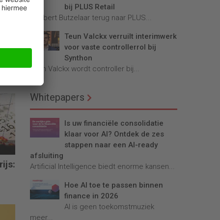
bij PLUS Retail
Robbert Butzelaar terug naar PLUS...
Teun Valckx verruilt interimwerk
voor vaste controllerrol bij
Synthon
Teun Valckx wordt controller bij...
Whitepapers
Is uw financiële consolidatie
klaar voor AI? Ontdek de zes
stappen naar een AI-ready
afsluiting
ijs:
Artificial Intelligence biedt enorme kansen...
Hoe AI toe te passen binnen
finance in 2026
AI is geen toekomstmuziek
meer...