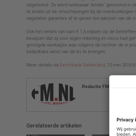
uitgeleend. Ze werd weliswaar ‘lender’ genoemd in d
te leiden uit de omschrijvingen bij de overboeking
nagelaten garanties af te geven ten aanzien van de o
Ook het verlies van ruim € 1,5 miljoen op de betreffen
bewijzen dat zij voor eigen rekening en risico had g
gevolgde werkwijze was volgens de rechter de in pri
belastbare winst van de bv te brengen.
Meer details via
Rechtbank Gelderland
, 10 mei 2016 
Redactie FM
Gerelateerde artikelen