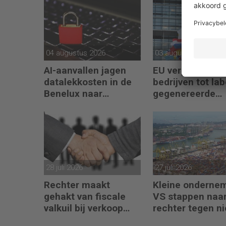
04 augustus 2026
03 augustus 2026
AI-aanvallen jagen
EU verplicht AI-
datalekkosten in de
bedrijven tot lab
Benelux naar
gegenereerde
recordhoogte
content
28 juli 2026
27 juli 2026
Rechter maakt
Kleine onderne
gehakt van fiscale
VS stappen naar
valkuil bij verkoop
rechter tegen n
aandelen door
importheffingen