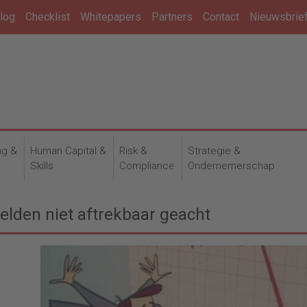
log
Checklist
Whitepapers
Partners
Contact
Nieuwsbrie
ng &
Human Capital &
Risk &
Strategie &
n
Skills
Compliance
Ondernemerschap
elden niet aftrekbaar geacht