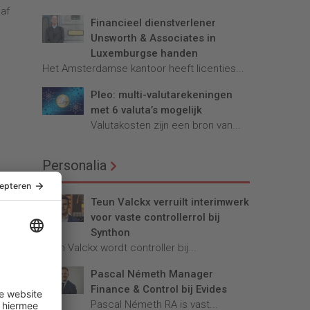
af
Financieel dienstverlener
Unsworth & Associates in
Luxemburgse handen
Het Amsterdamse kantoor heeft licenties...
Pleo: multi-valutarekeningen
met 6 valuta’s mogelijk
Valutakosten zijn een bron van...
Personalia
Teun Valckx verruilt interimwerk
voor vaste controllerrol bij
Synthon
Teun Valckx wordt controller bij...
Pascal Németh Manager
Finance & Control bij Evides
Pascal Németh RA is vast...