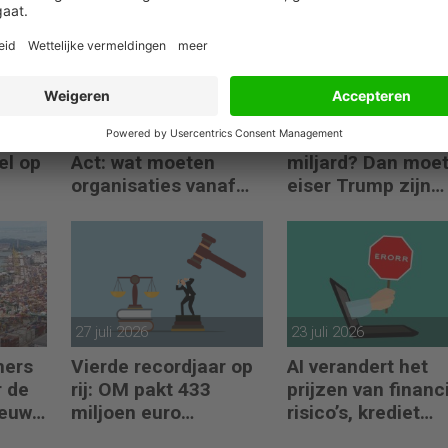
31 juli 2026
28 juli 2026
Nieuwe fase EU AI
Smaadzaak van 1
el op
Act: wat moeten
miljard? Dan moe
organisaties vanaf
eiser Trump zijn
augustus 2026
boeken laten zien
regelen?
27 juli 2026
23 juli 2026
mers
Vierde recordjaar op
AI verandert het
 de
rij: OM pakt 433
prijzen van financ
ieuwe
miljoen euro
risico’s, krediet
crimineel geld af
verstrekken en