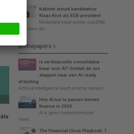
Kabinet steunt kandidatuur
Klaas Knot als ECB-president
Nederland staat achter oud-DNB-
president als...
0
Whitepapers
t
Is uw financiële consolidatie
klaar voor AI? Ontdek de zes
stappen naar een AI-ready
afsluiting
Artificial Intelligence biedt enorme kansen...
Hoe AI toe te passen binnen
finance in 2026
AI is geen toekomstmuziek
iële
meer...
The Financial Close Playbook: 7