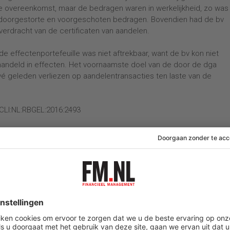
e overeenkomst, maar de bedragen waren in werkelijkheid, zo was 
en doorgestorte en voorgeschoten bedragen. Bovendien had de bv
verdracht van de certificaten van aandelen.
de effectenportefeuille was niet aftrekbaar, want de bv kon niet
ehandeld in effecten. Het voornaamste doel van de door de dga
vé geleden verliezen op aandelentransacties ten laste van de
ECLI:NL:RBGEL:2016:2493