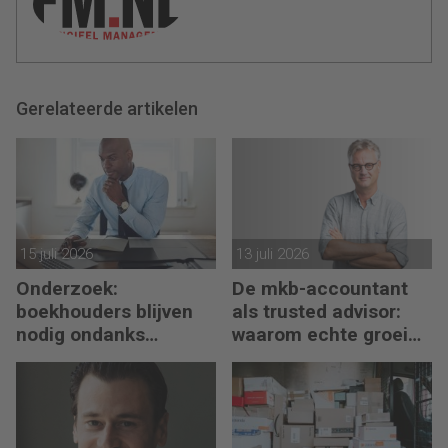
Gerelateerde artikelen
15 juli 2026
13 juli 2026
Onderzoek:
De mkb-accountant
boekhouders blijven
als trusted advisor:
nodig ondanks
waarom echte groei
boekhoudsoftware
begint met reflectie