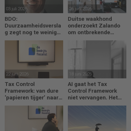
03 juli 2026
26 juni 2026
BDO:
Duitse waakhond
Duurzaamheidsversla
onderzoekt Zalando
g zegt nog te weinig
om ontbrekende
over waarde en risico’s
transactie in
jaarrekening
22 juni 2026
18 juni 2026
Tax Control
AI gaat het Tax
Framework: van dure
Control Framework
‘papieren tijger’ naar
niet vervangen. Het
digitaal stuurmiddel
maakt de fiscalist die
kan doorvragen alleen
maar belangrijker