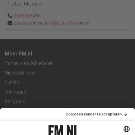
Partner Manager
0628068433
daancommandeur@sijthoffmedia.nl
Meer FM.nl
Partners en Adverteren
Nieuwsbrieven
Events
Trainingen
Magazine
Vacatures
Service & Contact
Contact