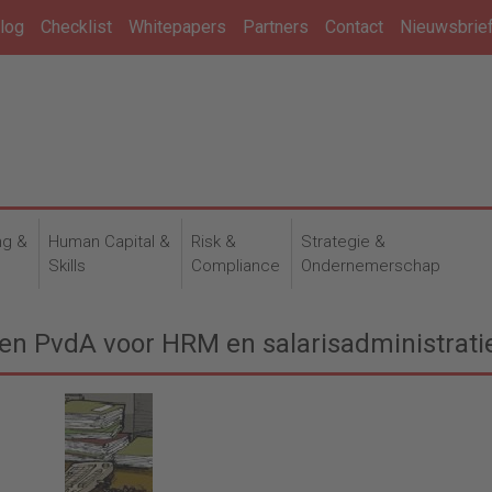
log
Checklist
Whitepapers
Partners
Contact
Nieuwsbrie
ng &
Human Capital &
Risk &
Strategie &
n
Skills
Compliance
Ondernemerschap
n PvdA voor HRM en salarisadministrati