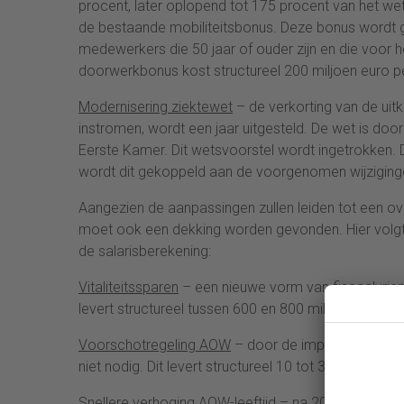
procent, later oplopend tot 175 procent van het wet
de bestaande mobiliteitsbonus. Deze bonus wordt 
medewerkers die 50 jaar of ouder zijn en die voor h
doorwerkbonus kost structureel 200 miljoen euro pe
Modernisering ziektewet
– de verkorting van de uit
instromen, wordt een jaar uitgesteld. De wet is d
Eerste Kamer. Dit wetsvoorstel wordt ingetrokken. D
wordt dit gekoppeld aan de voorgenomen wijziginge
Aangezien de aanpassingen zullen leiden tot een ove
moet ook een dekking worden gevonden. Hier volgt
de salarisberekening:
Vitaliteitssparen
– een nieuwe vorm van fiscaalvrien
levert structureel tussen 600 en 800 miljoen euro pe
Voorschotregeling AOW
– door de implementatie v
niet nodig. Dit levert structureel 10 tot 30 miljoen 
Snellere verhoging AOW-leeftijd
– na 2015 wordt de 