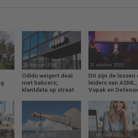
26 februari 2026
31 oktober 2025
Odido weigert deal
Dit zijn de lessen 
ag
met hakcers;
leiders van ASML,
klantdata op straat
Vopak en Defensi
en
toepassen in
turbulente tijden
12 februari 2025
11 februari 2025