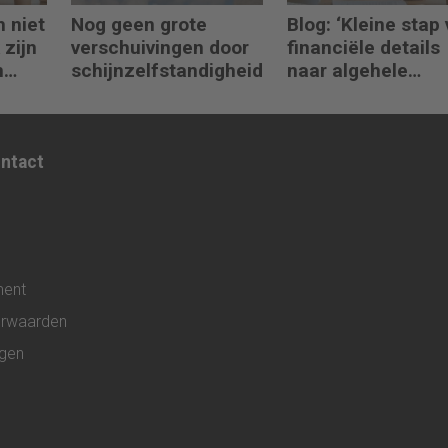
h niet
Nog geen grote
Blog: ‘Kleine stap
 zijn
verschuivingen door
financiële details
n
schijnzelfstandigheid
naar algehele
duurzaamheid ‘
ontact
ment
rwaarden
ngen