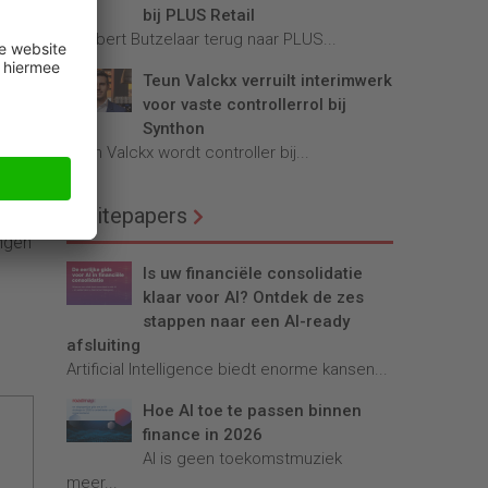
bij PLUS Retail
Robbert Butzelaar terug naar PLUS...
Teun Valckx verruilt interimwerk
iet
voor vaste controllerrol bij
g van
Synthon
Teun Valckx wordt controller bij...
Whitepapers
d.
ingen
Is uw financiële consolidatie
klaar voor AI? Ontdek de zes
stappen naar een AI-ready
afsluiting
Artificial Intelligence biedt enorme kansen...
Hoe AI toe te passen binnen
finance in 2026
AI is geen toekomstmuziek
meer...