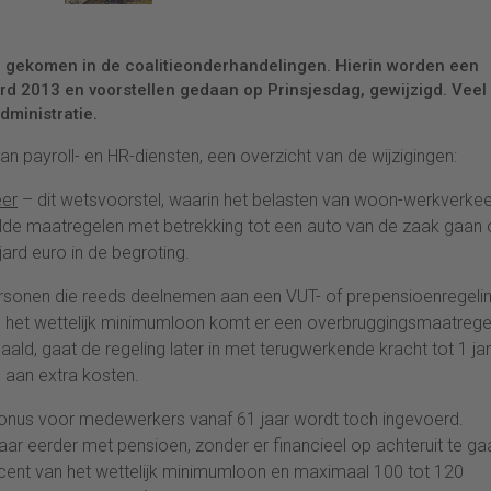
d gekomen in de coalitieonderhandelingen. Hierin worden een
rd 2013 en voorstellen gedaan op Prinsjesdag, gewijzigd. Veel
dministratie.
an payroll- en HR-diensten, een overzicht van de wijzigingen:
eer
– dit wetsvoorstel, waarin het belasten van woon-werkverkee
de maatregelen met betrekking tot een auto van de zaak gaan
jard euro in de begroting.
sonen die reeds deelnemen aan een VUT- of prepensioenregeli
 het wettelijk minimumloon komt er een overbruggingsmaatrege
ld, gaat de regeling later in met terugwerkende kracht tot 1 jan
 aan extra kosten.
nus voor medewerkers vanaf 61 jaar wordt toch ingevoerd.
r eerder met pensioen, zonder er financieel op achteruit te ga
cent van het wettelijk minimumloon en maximaal 100 tot 120