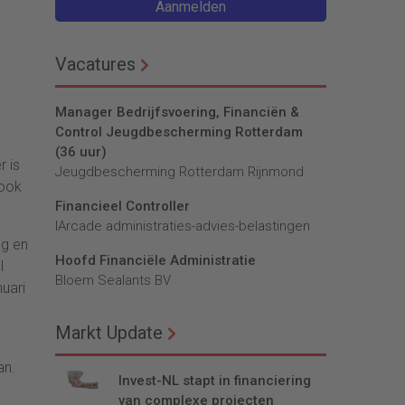
Aanmelden
Vacatures
Manager Bedrijfsvoering, Financiën &
Control Jeugdbescherming Rotterdam
(36 uur)
r is
Jeugdbescherming Rotterdam Rijnmond
 ook
Financieel Controller
lArcade administraties-advies-belastingen
ng en
Hoofd Financiële Administratie
l
Bloem Sealants BV
uari
Markt Update
an.
Invest-NL stapt in financiering
van complexe projecten