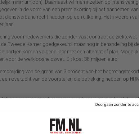
telijk minimumloon). Daarnaast wil men inzetten op intensivering
gegeven in de vorm van een premiekorting bij het aannemen van
et dienstverband recht hadden op een uitkering. Het invoeren va
r jaar.
kering voor medewerkers die zonder vast contract de ziektewet
oor de Tweede Kamer goedgekeurd, maar nog in behandeling bij d
e partijen komen volgend jaar met een alternatief plan. Mogelijk
n voor de werkloosheidswet. Dit kost 38 miljoen euro.
rschrijding van de grens van 3 procent van het begrotingstekort
 een overzicht van de voorstellen die betrekking hebben op HR
delijk sparen voor werknemers en ondernemers gaat niet door. 
r jaar op.
an een overbruggingsregeling voor de AOW is de voorschotrege
euro op en ligt dus op het niveau van de overbruggingsregeling.
AOW-leeftijd versneld verhoogd. Daardoor wordt de leeftijd van