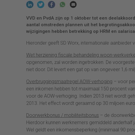
VVD en PvdA zijn op 1 oktober tot een deelakkoor
aantal omstreden plannen uit het begrotingsakkoo
wijzigingen hebben betrekking op HRM en salarisa
Hieronder geeft SD Worx, internationale aanbieder v
Wet herziening fiscale behandeling woon-werkverk
opgenomen, zal worden ingetrokken. De voorgestel
niet door. Dit levert een gat op van ongeveer 1,6 mil
Overbruggingsmaatregel AOW-verhoging
– voor per
een inkomen hebben tot maximaal 150 procent van
voor de AOW-verhoging. Indien 2013 niet wordt gehaa
2013. Het effect wordt geraamd op 30 miljoen euro
Doorwerkbonus / mobiliteitsbonus
– de doorwerkbo
Hierdoor kunnen werknemers gemiddeld anderhalf jaa
Wel geldt een inkomensbeperking (minimaal 90 pro