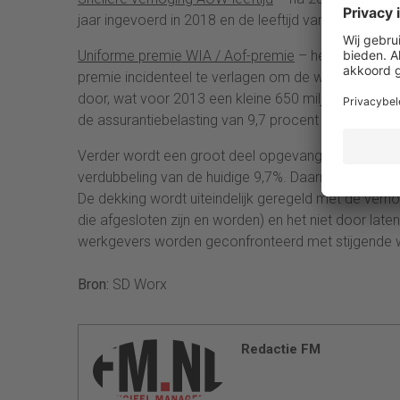
jaar ingevoerd in 2018 en de leeftijd van 67 jaar in 
Uniforme premie WIA / Aof-premie
– het Ministerie
premie incidenteel te verlagen om de werkgeverslaste
door, wat voor 2013 een kleine 650 miljoen euro o
de assurantiebelasting van 9,7 procent naar 21 pro
Verder wordt een groot deel opgevangen door het v
verdubbeling van de huidige 9,7%. Daarnaast wordt 
De dekking wordt uiteindelijk geregeld met de verho
die afgesloten zijn en worden) en het niet door lat
werkgevers worden geconfronteerd met stijgende 
Bron:
SD Worx
Redactie FM