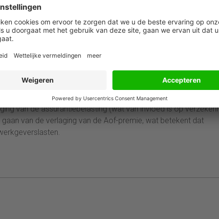
het jaar 2021.
 van Sociale Zaken en Werkgelegenheid had voorgesteld de Aof-
n niet te fors te laten stijgen. Deze incidentele verlaging gaat n
plevert. Verder wordt een groot deel opgevangen door verhogin
cent.
erhogen van de assurantiebelasting naar 21%. Dit is een ruime
de meest impopulaire maatregel, de forensentaks, niet ingevoer
ging van de assurantiebelasting (wat van invloed is op verzeker
en gaan van de verlaging van de Aof-premie, wat betekent dat
werkgeverslasten.