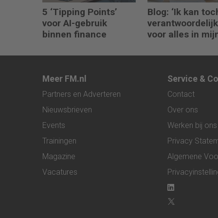
5 ‘Tipping Points’
Blog: ‘Ik kan toc
voor AI-gebruik
verantwoordelijk
binnen finance
voor alles in mij
waardeketen?’
Meer FM.nl
Service & C
Partners en Adverteren
Contact
Nieuwsbrieven
Over ons
Events
Werken bij ons
Trainingen
Privacy State
Magazine
Algemene Voo
Vacatures
Privacyinstelli