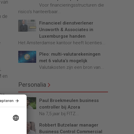
 van
Voor financieringsstructuren die
risico’s hanteerbaar...
n de
Financieel dienstverlener
Unsworth & Associates in
Luxemburgse handen
e
Het Amsterdamse kantoor heeft licenties...
Pleo: multi-valutarekeningen
met 6 valuta’s mogelijk
Valutakosten zijn een bron van...
,
M en
Personalia
Dit
Paul Broekmeulen business
controller bij Azora
Na 7,5 jaar bij FITZ...
ling
Robbert Butzelaar manager
Business Control Commercial
 66