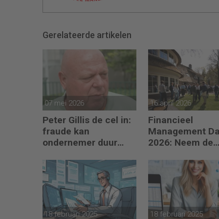
Gerelateerde artikelen
07 mei 2026
16 april 2026
Peter Gillis de cel in:
Financieel
fraude kan
Management D
ondernemer duur
2026: Neem de
komen te staan
toekomst in eig
hand
18 februari 2025
18 februari 2025