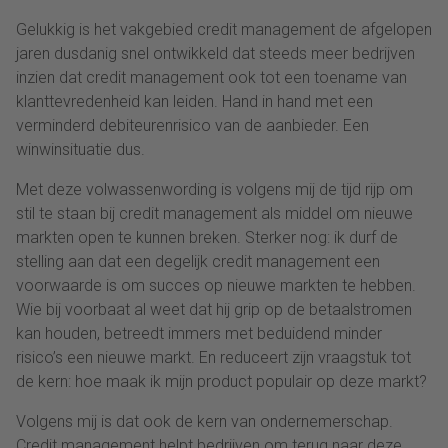
Gelukkig is het vakgebied credit management de afgelopen
jaren dusdanig snel ontwikkeld dat steeds meer bedrijven
inzien dat credit management ook tot een toename van
klanttevredenheid kan leiden. Hand in hand met een
verminderd debiteurenrisico van de aanbieder. Een
winwinsituatie dus.
Met deze volwassenwording is volgens mij de tijd rijp om
stil te staan bij credit management als middel om nieuwe
markten open te kunnen breken. Sterker nog: ik durf de
stelling aan dat een degelijk credit management een
voorwaarde is om succes op nieuwe markten te hebben.
Wie bij voorbaat al weet dat hij grip op de betaalstromen
kan houden, betreedt immers met beduidend minder
risico’s een nieuwe markt. En reduceert zijn vraagstuk tot
de kern: hoe maak ik mijn product populair op deze markt?
Volgens mij is dat ook de kern van ondernemerschap.
Credit management helpt bedrijven om terug naar deze