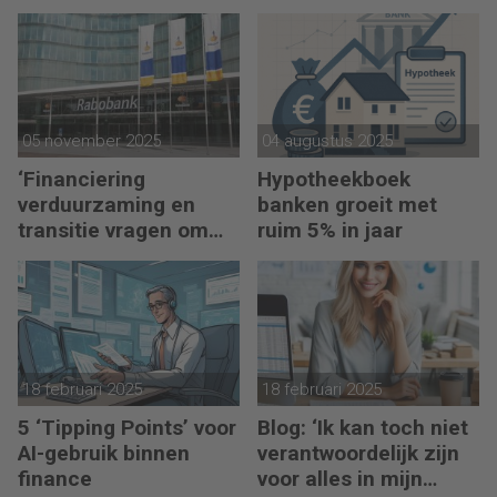
toekomst in eigen
hand
05 november 2025
04 augustus 2025
‘Financiering
Hypotheekboek
verduurzaming en
banken groeit met
transitie vragen om
ruim 5% in jaar
minder regels’
18 februari 2025
18 februari 2025
5 ‘Tipping Points’ voor
Blog: ‘Ik kan toch niet
AI-gebruik binnen
verantwoordelijk zijn
finance
voor alles in mijn