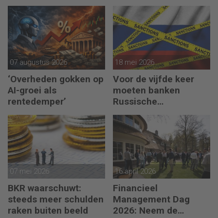
07 augustus 2026
18 mei 2026
‘Overheden gokken op
Voor de vijfde keer
AI-groei als
moeten banken
rentedemper’
Russische
bankgegoeden
melden
07 mei 2026
16 april 2026
BKR waarschuwt:
Financieel
steeds meer schulden
Management Dag
raken buiten beeld
2026: Neem de