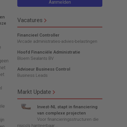
Aanmelden
 en
Vacatures
eze
Financieel Controller
lArcade administraties-advies-belastingen
e
Hoofd Financiële Administratie
Bloem Sealants BV
 geen
het
Adviseur Business Control
het
Business Leads
l
Markt Update
ële
Invest-NL stapt in financiering
van complexe projecten
Voor financieringsstructuren die
jn
risico’s hanteerbaar...
gen