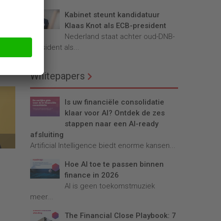
Kabinet steunt kandidatuur
Klaas Knot als ECB-president
Nederland staat achter oud-DNB-
ijs:
president als...
Whitepapers
Is uw financiële consolidatie
klaar voor AI? Ontdek de zes
stappen naar een AI-ready
afsluiting
Artificial Intelligence biedt enorme kansen...
Hoe AI toe te passen binnen
finance in 2026
AI is geen toekomstmuziek
meer...
The Financial Close Playbook: 7