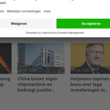
04 augustus 2026
03 augustus 2026
Crisp zoekt Head of
Oorlog stuwt oliepr
n
Finance om
Exxon en Chevron
eiding
prestaties en AI-
incasseren
gebruik te versnellen
miljardenwinsten
28 juli 2026
24 juli 2026
terug
China bouwt eigen
Heijmans-topman
op
chipmachine en
boos over lage
bedreigt positie
investeringen in
ASML
infrastructuur