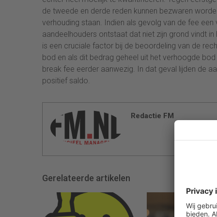
de tweede en derde reden kunnen bezwaren worden
verhouding staan. Indien als gevolg van de fee e
aandeelhouders ontstaat dat niet zijn grond vindt i
is een cruciale factor bij de beoordeling van de re
bod en als dit bedrag geheel uit het verhoogde bod 
break fee eerder aanwezig. In dat geval lijden de 
positief saldo.
Redactie FM
Gerelateerde artikelen