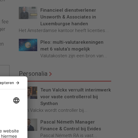
Financieel dienstverlener
Unsworth & Associates in
k fee
Luxemburgse handen
ger
Het Amsterdamse kantoor heeft licenties...
Pleo: multi-valutarekeningen
en
met 6 valuta’s mogelijk
Valutakosten zijn een bron van...
Personalia
Teun Valckx verruilt interimwerk
voor vaste controllerrol bij
Synthon
Teun Valckx wordt controller bij...
Pascal Németh Manager
Finance & Control bij Evides
Pascal Németh RA is vast...