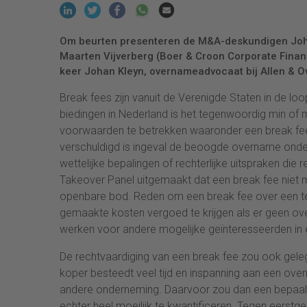
Om beurten presenteren de M&A-deskundigen Johan 
Maarten Vijverberg (Boer & Croon Corporate Finan
keer Johan Kleyn, overnameadvocaat bij Allen & Ov
Break fees zijn vanuit de Verenigde Staten in de l
biedingen in Nederland is het tegenwoordig min of
voorwaarden te betrekken waaronder een break fee 
verschuldigd is ingeval de beoogde overname onder
wettelijke bepalingen of rechterlijke uitspraken die
Takeover Panel uitgemaakt dat een break fee niet
openbare bod. Reden om een break fee over een te 
gemaakte kosten vergoed te krijgen als er geen ov
werken voor andere mogelijke geïnteresseerden in 
De rechtvaardiging van een break fee zou ook geleg
koper besteedt veel tijd en inspanning aan een ov
andere onderneming. Daarvoor zou dan een bepaal
echter heel moeilijk te kwantificeren. Tegen eers