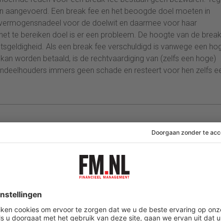
 aangevoerd. Een break fee en het beoogde doel moeten in
en vermogensnadeel voor de doelwit en daarmee voor haar
n het te bereiken doel is er een probleem. De hoogte van de brea
chtsgeldigheid. Als een break fee verschuldigd is vanwege een ho
kan worden betaald, is de rechtvaardiging van (zelfs een hoge)
aandeelhouders immers geen schade en resteert voor hen zelfs e