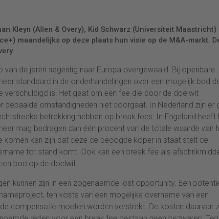
Kleyn (Allen & Overy), Kid Schwarz (Universiteit Maastricht)
ce+) maandelijks op deze plaats hun visie op de M&A-markt. D
ery.
oop van de jaren negentig naar Europa overgewaaid. Bij openbare
 meer standaard in de onderhandelingen over een mogelijk bod d
verschuldigd is. Het gaat om een fee die door de doelwit
 bepaalde omstandigheden niet doorgaat. In Nederland zijn er
 rechtstreeks betrekking hebben op break fees. In Engeland heeft 
 meer mag bedragen dan één procent van de totale waarde van 
komen kan zijn dat deze de beoogde koper in staat stelt de
ername tot stand komt. Ook kan een break fee als afschrikmidde
een bod op de doelwit.
en kunnen zijn in een zogenaamde lost opportunity. Een potenti
ernameproject, ten koste van een mogelijke overname van een
de compensatie moeten worden verstrekt. De kosten daarvan zi
tgenoemde reden voor een break fee bestaan geen bezwaren. Te