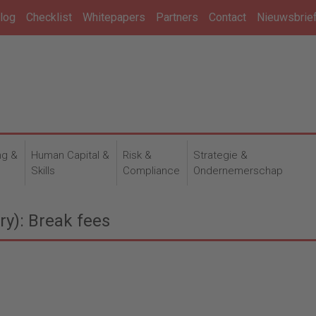
log
Checklist
Whitepapers
Partners
Contact
Nieuwsbrie
ng &
Human Capital &
Risk &
Strategie &
n
Skills
Compliance
Ondernemerschap
y): Break fees