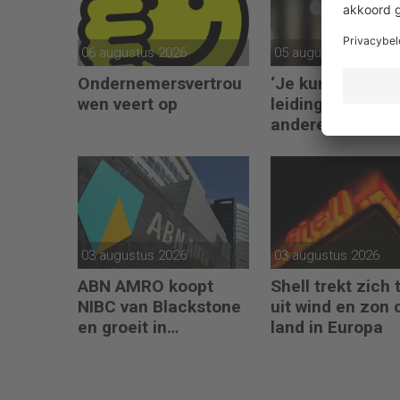
06 augustus 2026
05 augustus 2026
Ondernemersvertrou
‘Je kunt alleen
wen veert op
leidinggeven aa
anderen als je l
kunt geven aan
jezelf’
03 augustus 2026
03 augustus 2026
ABN AMRO koopt
Shell trekt zich 
NIBC van Blackstone
uit wind en zon 
en groeit in
land in Europa
hypotheken