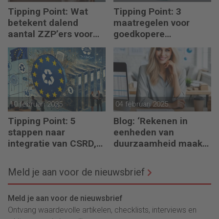
Tipping Point: Wat
Tipping Point: 3
betekent dalend
maatregelen voor
aantal ZZP’ers voor
goedkopere
financiële planning?
financiering (om te
verduurzamen)
10 februari 2025
04 februari 2025
Tipping Point: 5
Blog: ‘Rekenen in
stappen naar
eenheden van
integratie van CSRD,
duurzaamheid maakt
CSDDD en Taxonomie
het verschil’
Meld je aan voor de nieuwsbrief
Meld je aan voor de nieuwsbrief
Ontvang waardevolle artikelen, checklists, interviews en