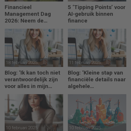
Financieel
5 ‘Tipping Points’ voor
Management Dag
AI-gebruik binnen
2026: Neem de
finance
toekomst in eigen
hand
18 februari 2025
11 februari 2025
Blog: ‘Ik kan toch niet
Blog: ‘Kleine stap van
verantwoordelijk zijn
financiële details naar
voor alles in mijn
algehele
waardeketen?’
duurzaamheid ‘
10 februari 2025
10 februari 2025