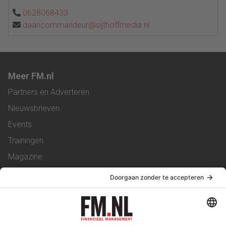
0628068433
daancommandeur@sijthoffmedia.nl
Meer FM.nl
Partners en Adverteren
Nieuwsbrieven
Events
Trainingen
Magazine
Vacatures
Service & Contact
Contact
Over ons