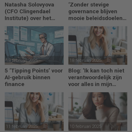
Natasha Solovyova
‘Zonder stevige
(CFO Clingendael
governance blijven
Institute) over het
mooie beleidsdoelen
positioneren van het
snel steken in goede
finance-team als
voornemens.’
strategische
businesspartner
18 februari 2025
18 februari 2025
5 ‘Tipping Points’ voor
Blog: ‘Ik kan toch niet
AI-gebruik binnen
verantwoordelijk zijn
finance
voor alles in mijn
waardeketen?’
11 februari 2025
10 februari 2025