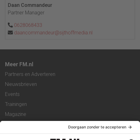
Daan Commandeur
Partner Manager
0628068433
daancommandeur@sijthoffmedia.nl
Meer FM.nl
Partners en Adverteren
Nieuwsbrieven
Events
Trainingen
Magazine
Vacatures
Service & Contact