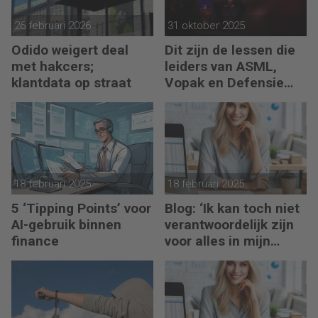
26 februari 2026
31 oktober 2025
Odido weigert deal
Dit zijn de lessen die
met hakcers;
leiders van ASML,
klantdata op straat
Vopak en Defensie
toepassen in
turbulente tijden
18 februari 2025
18 februari 2025
5 ‘Tipping Points’ voor
Blog: ‘Ik kan toch niet
AI-gebruik binnen
verantwoordelijk zijn
finance
voor alles in mijn
waardeketen?’