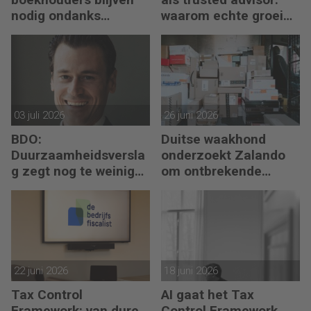
nodig ondanks
waarom echte groei
boekhoudsoftware
begint met reflectie
03 juli 2026
26 juni 2026
BDO:
Duitse waakhond
Duurzaamheidsversla
onderzoekt Zalando
g zegt nog te weinig
om ontbrekende
over waarde en risico’s
transactie in
jaarrekening
22 juni 2026
18 juni 2026
Tax Control
AI gaat het Tax
Framework: van dure
Control Framework