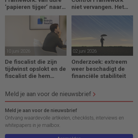
‘papieren tijger’ naar
niet vervangen. Het
digitaal stuurmiddel
maakt de fiscalist die
kan doorvragen alleen
maar belangrijker
10 juni 2026
02 juni 2026
De fiscalist die zijn
Onderzoek: extreem
tijdwinst opslokt en de
weer beschadigt de
fiscalist die hem
financiële stabiliteit
doorgeeft
Meld je aan voor de nieuwsbrief
Meld je aan voor de nieuwsbrief
Ontvang waardevolle artikelen, checklists, interviews en
whitepapers in je mailbox.