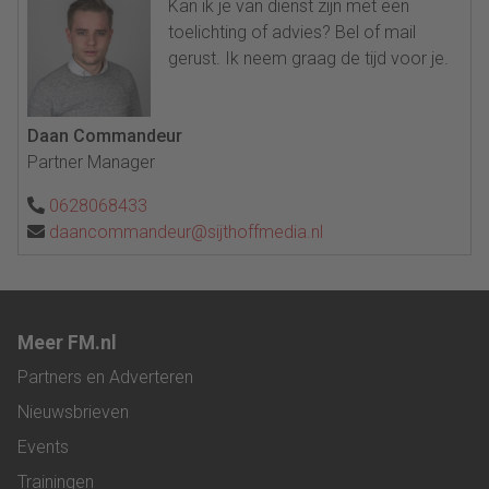
Kan ik je van dienst zijn met een
toelichting of advies? Bel of mail
gerust. Ik neem graag de tijd voor je.
Daan Commandeur
Partner Manager
0628068433
daancommandeur@sijthoffmedia.nl
Meer FM.nl
Partners en Adverteren
Nieuwsbrieven
Events
Trainingen