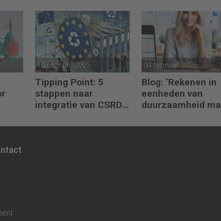
waardeketen?’
duurzaamheid ‘
10 februari 2025
04 februari 2025
Tipping Point: 5
Blog: ‘Rekenen in
or
stappen naar
eenheden van
integratie van CSRD,
duurzaamheid ma
 te
CSDDD en
het verschil’
Taxonomie
ontact
ment