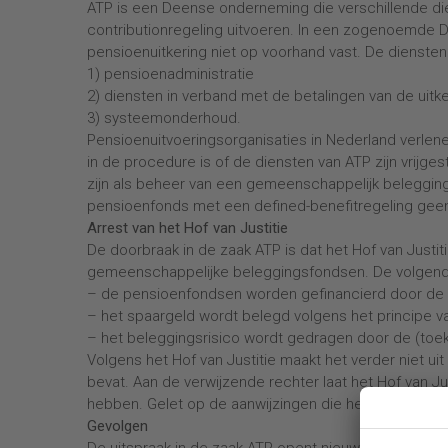
ATP is een Deense onderneming die verschillende di
contributionregeling uitvoeren. In een zogenoemde 
pensioenuitkering niet op voorhand vast. De diensten 
1) pensioenadministratie
2) diensten in verband met de betalingen van de uitk
3) systeemonderhoud.
Pensioenuitvoeringsorganisaties in Nederland verlen
in de procedure is of de diensten van ATP zijn vrijges
zijn als beheer van een gemeenschappelijk beleggings
pensioenfonds met een defined-benefitregeling gee
Arrest van het Hof van Justitie
De doorbraak in de zaak ATP is dat het Hof van Justi
gemeenschappelijke beleggingsfondsen. De volgende 
–
de pensioenfondsen worden gefinancierd door de
–
het spaargeld wordt belegd volgens het principe va
–
het beleggingsrisico wordt gedragen door de (to
Volgens het Hof van Justitie maakt het verder niet 
bevat. Aan de verwijzende rechter laat het Hof van Ju
hebben. Gelet op de aanwijzingen die het Hof daaromtr
Gevolgen
De uitspraak in de zaak ATP opent nieuwe perspectiev