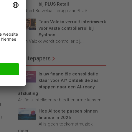
bij PLUS Retail
Robbert Butzelaar terug naar PLUS...
ter
Teun Valckx verruilt interimwerk
voor vaste controllerrol bij
Synthon
Teun Valckx wordt controller bij...
Whitepapers
er
Is uw financiële consolidatie
klaar voor AI? Ontdek de zes
stappen naar een AI-ready
afsluiting
Artificial Intelligence biedt enorme kansen...
j
Hoe AI toe te passen binnen
g
finance in 2026
AI is geen toekomstmuziek
meer...