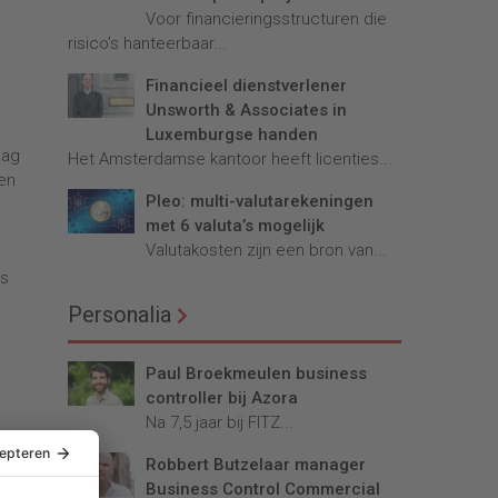
Voor financieringsstructuren die
risico’s hanteerbaar...
Financieel dienstverlener
Unsworth & Associates in
Luxemburgse handen
aag
Het Amsterdamse kantoor heeft licenties...
ren
Pleo: multi-valutarekeningen
met 6 valuta’s mogelijk
Valutakosten zijn een bron van...
ls
Personalia
Paul Broekmeulen business
controller bij Azora
Na 7,5 jaar bij FITZ...
Robbert Butzelaar manager
Business Control Commercial