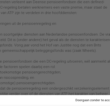
ensten verleent aan Deense pensioenfondsen die een defined-
DC-regeling betalen werknemers een vaste premie, maar staat de
van ATP zijn te verdelen in drie hoofddiensten:
eringen uit de pensioenregeling en
en soortgelijke diensten aan Nederlandse pensioenfondsen. De vr
teld. Dit is (onder andere) het geval als de diensten te karakterise
fonds. Vorig jaar vond het Hof van Justitie nog dat een Brits
n gemeenschappelijk beleggingsfonds was (zaak Wheels).
tie pensioenfondsen die een DC-regeling uitvoeren, wél aanmerkt a
factoren spelen daarbij een rol:
 toekomstige pensioengerechtigden;
n risicospreiding; en
ekomstige) pensioengerechtigden.
uit dat de pensioenregeling een ondergeschikt verzekeringselement
stitie verder over of de diensten van ATP het karakter van beheer
ent meegeeft, lijkt dat wel waarschijnlijk.
en voor het vrijstellen van diensten die Nederlandse