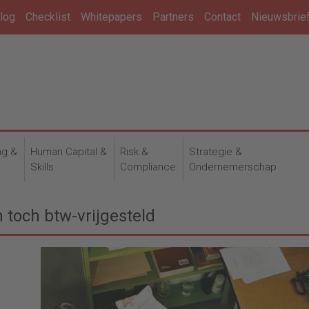
log
Checklist
Whitepapers
Partners
Contact
Nieuwsbrie
ng &
Human Capital &
Risk &
Strategie &
n
Skills
Compliance
Ondernemerschap
toch btw-vrijgesteld