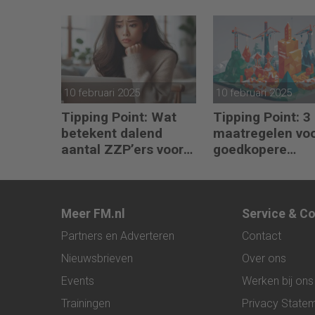
toekomst in eigen
hand
10 februari 2025
10 februari 2025
Tipping Point: Wat
Tipping Point: 3
betekent dalend
maatregelen vo
aantal ZZP’ers voor
goedkopere
financiële planning?
financiering (om
verduurzamen)
Meer FM.nl
Service & C
Partners en Adverteren
Contact
Nieuwsbrieven
Over ons
Events
Werken bij ons
Trainingen
Privacy State