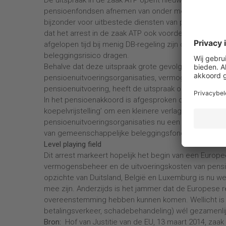
pensioenfondsen afnemen van onder meer pensioenui
bijzonder voor uitbestede diensten van pensioenfonds
dat het arrest in de zaak ATP ook voordelen oplevert
afgelopen tijd bij menig DB-regeling zijn doorgevoer
beleggingsrisico dragen.
Behalve dat deze uitspraak grote gevolgen kan hebb
pensioenuitvoeringsorganisaties, vermogensbeheerder
pensioenuitvoering, heeft de uitspraak ook grote ge
In het pensioenakkoord is afgesproken dat pensioe
koepelvrijstelling’ om een kleinere verlaging van he
pensioenuitvoeringsorganisaties nu een beroep kunnen
van gemeenschappelijke beleggingsfondsen, valt ook
Level playing field
Dit arrest markeert hopelijk het begin van een Europees
vermogensbeheer en de uitvoeringskosten van pensio
opzichte van Duitsland, België en Luxemburg is nu we
mee zijn. Anderzijds is het jammer dat de Europese r
overeenstemming hebben kunnen komen. Wellicht is d
betalingsverkeer, schadebehandeling) wél gezamenlij
Bron:
Hof van Justitie van de EU, 13 maart 2014, zaa