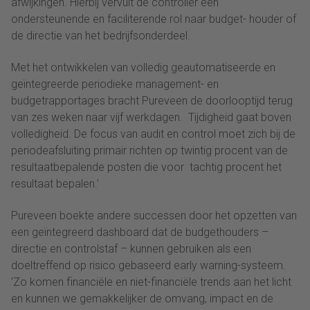
afwijkingen. Hierbij vervult de controller een
ondersteunende en faciliterende rol naar budget- houder of
de directie van het bedrijfsonderdeel.
Met het ontwikkelen van volledig geautomatiseerde en
geïntegreerde periodieke management- en
budgetrapportages bracht Pureveen de doorlooptijd terug
van zes weken naar vijf werkdagen. Tijdigheid gaat boven
volledigheid. De focus van audit en control moet zich bij de
periodeafsluiting primair richten op twintig procent van de
resultaatbepalende posten die voor tachtig procent het
resultaat bepalen.’
Pureveen boekte andere successen door het opzetten van
een geïntegreerd dashboard dat de budgethouders –
directie en controlstaf – kunnen gebruiken als een
doeltreffend op risico gebaseerd early warning-systeem.
‘Zo komen financiële en niet-financiële trends aan het licht
en kunnen we gemakkelijker de omvang, impact en de