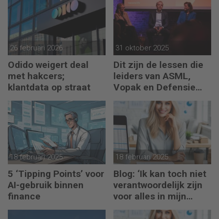
hand
26 februari 2026
31 oktober 2025
Odido weigert deal
Dit zijn de lessen die
met hakcers;
leiders van ASML,
klantdata op straat
Vopak en Defensie
toepassen in
turbulente tijden
18 februari 2025
18 februari 2025
5 ‘Tipping Points’ voor
Blog: ‘Ik kan toch niet
AI-gebruik binnen
verantwoordelijk zijn
finance
voor alles in mijn
waardeketen?’