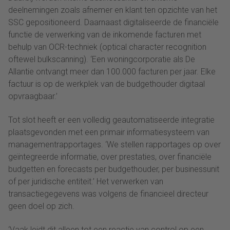
deelnemingen zoals afnemer en klant ten opzichte van het
SSC gepositioneerd. Daarnaast digitaliseerde de financiële
functie de verwerking van de inkomende facturen met
behulp van OCR-techniek (optical character recognition
oftewel bulkscanning). ‘Een woningcorporatie als De
Allantie ontvangt meer dan 100.000 facturen per jaar. Elke
factuur is op de werkplek van de budgethouder digitaal
opvraagbaar.’
Tot slot heeft er een volledig geautomatiseerde integratie
plaatsgevonden met een primair informatiesysteem van
managementrapportages. ‘We stellen rapportages op over
geïntegreerde informatie, over prestaties, over financiële
budgetten en forecasts per budgethouder, per businessunit
of per juridische entiteit.’ Het verwerken van
transactiegegevens was volgens de financieel directeur
geen doel op zich.
‘Vaak leidt dit alleen tot een reactie van control op een