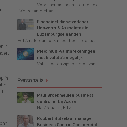
Voor financieringsstructuren die
n
risico’s hanteerbaar...
Financieel dienstverlener
Unsworth & Associates in
Luxemburgse handen
e
Het Amsterdamse kantoor heeft licenties...
n in
Pleo: multi-valutarekeningen
adert
met 6 valuta’s mogelijk
Valutakosten zijn een bron van...
p in
Personalia
ater
et
Paul Broekmeulen business
controller bij Azora
Na 7,5 jaar bij FITZ...
Robbert Butzelaar manager
 aan
Business Control Commercial