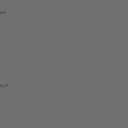
sen
isch