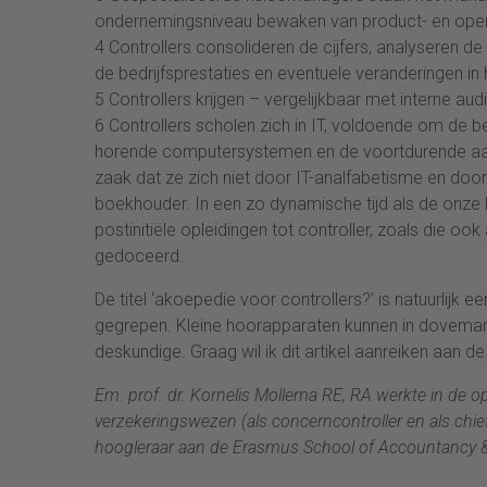
ondernemingsniveau bewaken van product- en opera
4 Controllers consolideren de cijfers, analyseren d
de bedrijfsprestaties en eventuele veranderingen in h
5 Controllers krijgen – vergelijkbaar met interne aud
6 Controllers scholen zich in IT, voldoende om de b
horende computersystemen en de voortdurende aanp
zaak dat ze zich niet door IT-analfabetisme en do
boekhouder. In een zo dynamische tijd als de onze k
postinitiële opleidingen tot controller, zoals die
gedoceerd.
De titel ‘akoepedie voor controllers?’ is natuurlijk e
gegrepen. Kleine hoorapparaten kunnen in dovemans
deskundige. Graag wil ik dit artikel aanreiken aan d
Em. prof. dr. Kornelis Mollema RE, RA werkte in de o
verzekeringswezen (als concerncontroller en als chief
hoogleraar aan de Erasmus School of Accountancy & As