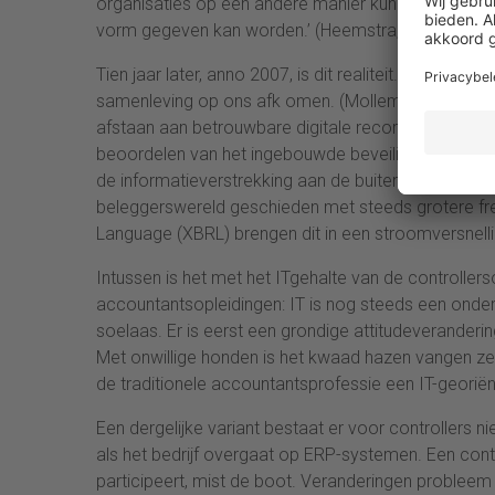
organisaties op een andere manier kunnen worden 
vorm gegeven kan worden.’ (Heemstra, 1997)
Tien jaar later, anno 2007, is dit realiteit. Om de
samenleving op ons afk omen. (Mollema, 2006 ) Ee
afstaan aan betrouwbare digitale records in compute
beoordelen van het ingebouwde beveiligingssysteem, 
de informatieverstrekking aan de buitenwacht ster
beleggerswereld geschieden met steeds grotere fre
Language (XBRL) brengen dit in een stroomversnelli
Intussen is het met het ITgehalte van de controllers
accountantsopleidingen: IT is nog steeds een on
soelaas. Er is eerst een grondige attitudeveranderin
Met onwillige honden is het kwaad hazen vangen ze
de traditionele accountantsprofessie een IT-georiën
Een dergelijke variant bestaat er voor controllers ni
als het bedrijf overgaat op ERP-systemen. Een contro
participeert, mist de boot. Veranderingen probleem De