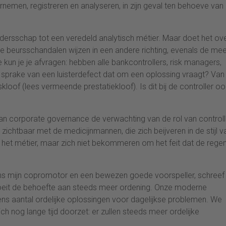
nemen, registreren en analyseren, in zijn geval ten behoeve van
udersschap tot een veredeld analytisch métier. Maar doet het ov
de beursschandalen wijzen in een andere richting, evenals de mee
kun je je afvragen: hebben alle bankcontrollers, risk managers,
r sprake van een luisterdefect dat om een oplossing vraagt? Van
loof (lees vermeende prestatiekloof). Is dit bij de controller o
 van corporate governance de verwachting van de rol van controll
zichtbaar met de medicijnmannen, die zich beijveren in de stijl v
het métier, maar zich niet bekommeren om het feit dat de rege
 eens mijn copromotor en een bewezen goede voorspeller, schreef 
oeit de behoefte aan steeds meer ordening. Onze moderne
ens aantal ordelijke oplossingen voor dagelijkse problemen. We
 nog lange tijd doorzet: er zullen steeds meer ordelijke