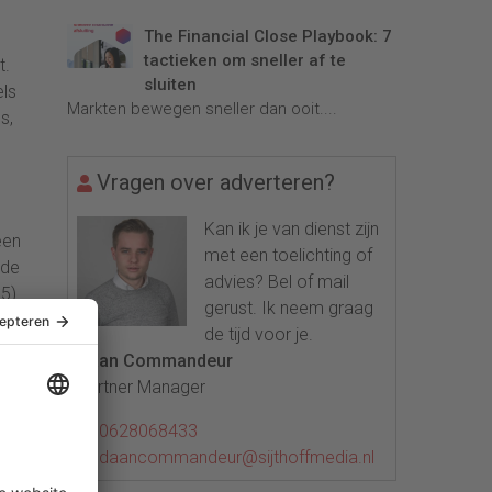
The Financial Close Playbook: 7
e
tactieken om sneller af te
t.
sluiten
els
Markten bewegen sneller dan ooit....
s,
Vragen over adverteren?
Kan ik je van dienst zijn
een
met een toelichting of
 de
advies? Bel of mail
5).
gerust. Ik neem graag
de tijd voor je.
Daan Commandeur
Partner Manager
matie
0628068433
f en
daancommandeur@sijthoffmedia.nl