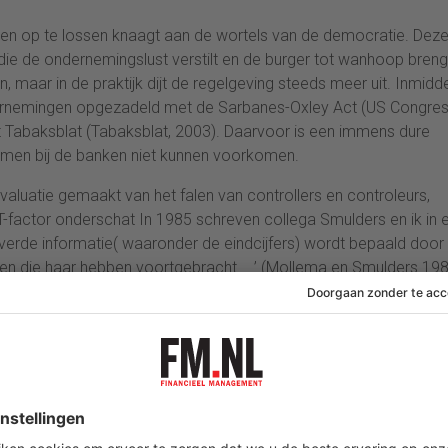
en op te lossen knaagt aan de wortels van de democratie. Dez
 die de ondernemingslust verstilt en de burger tot wanhoop breng
 maar in de praktijk dijt de regelgeving steeds meer uit. Inmidd
ernemingen opgezadeld met de Sarbanes-Oxley Act (US Congres
t Tabaksblat (Tabaksblat, 2003). Daarvoor is een immens dure
lemen bij de banken niet kunnen voorkomen.
evaluatie gemaakt van het falen van controllers en controleurs,
-factor onderschat In 1985 schreven collega Smulders en ik in 
leverde informatie( waaronder de eindcijfers) wordt bepaald door
men die haar hebben voortgebracht.….’ (Mollema en Smulders 198
lucht genomen en is zij als het ware het woonhuis van de
orden.
controller zich steeds meer daarop en ergo op de
 er een gedeeltelijk causaal verband tussen de kwaliteit van infor
mstra van de Open Universiteit Heerlen stelt : ‘Vanaf 1990 besef
nzienlijk competitief voordeel te behalen is, werkprocessen c.q.