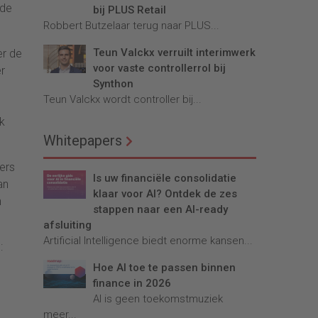
 de
bij PLUS Retail
Robbert Butzelaar terug naar PLUS...
Teun Valckx verruilt interimwerk
er de
voor vaste controllerrol bij
r
Synthon
Teun Valckx wordt controller bij...
ok
Whitepapers
ers
Is uw financiële consolidatie
an
klaar voor AI? Ontdek de zes
n
stappen naar een AI-ready
afsluiting
Artificial Intelligence biedt enorme kansen...
:
Hoe AI toe te passen binnen
finance in 2026
AI is geen toekomstmuziek
meer...