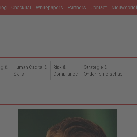
log
Checklist
Whitepapers
Partners
Contact
Nieuwsbrie
ng &
Human Capital &
Risk &
Strategie &
n
Skills
Compliance
Ondernemerschap