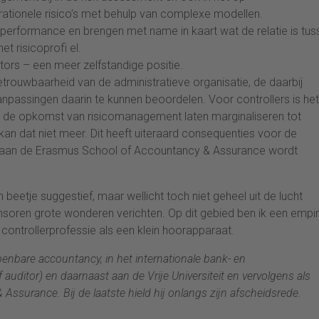
tionele risico’s met behulp van complexe modellen.
e performance en brengen met name in kaart wat de relatie is tus
et risicoprofi el.
itors – een meer zelfstandige positie.
etrouwbaarheid van de administratieve organisatie, de daarbij
assingen daarin te kunnen beoordelen. Voor controllers is het
or de opkomst van risicomanagement laten marginaliseren tot
an dat niet meer. Dit heeft uiteraard consequenties voor de
 ook aan de Erasmus School of Accountancy & Assurance wordt
en beetje suggestief, maar wellicht toch niet geheel uit de lucht
oren grote wonderen verichten. Op dit gebied ben ik een empir
e controllerprofessie als een klein hoorapparaat.
penbare accountancy, in het internationale bank- en
 auditor) en daarnaast aan de Vrije Universiteit en vervolgens als
surance. Bij de laatste hield hij onlangs zijn afscheidsrede.