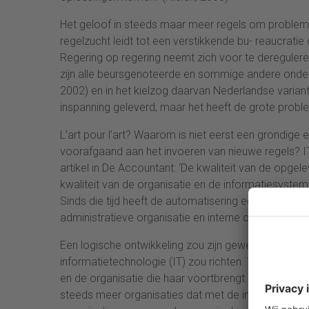
Het geloof in steeds maar meer regels om problem
regelzucht leidt tot een verstikkende bu- reaucratie
Regering op regering neemt zich voor te dereguleren,
zijn alle beursgenoteerde en sommige andere ond
2002) en in het kielzog daarvan Nederlandse varian
inspanning geleverd, maar het heeft de grote prob
L’art pour l’art? Waarom is niet eerst een grondige 
voorafgaand aan het invoeren van nieuwe regels? IT
artikel in De Accountant: ‘De kwaliteit van de opge
kwaliteit van de organisatie en de informatiesyste
Sinds die tijd heeft de automatisering een enorme v
administratieve organisatie en interne controle gew
Een logische ontwikkeling zou zijn geweest dat de 
informatietechnologie (IT) zou richten. Tenslotte is
en de organisatie die haar voortbrengt. Collega Hee
steeds meer organisaties dat met de inzet van IT aa