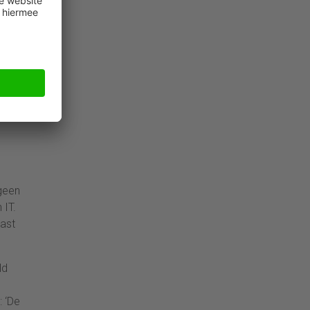
s
e
het
 is
geen
 IT.
ast
ld
: ‘De