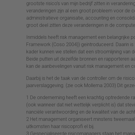
grootste risico’s van mijn bedrijf zitten in verande
veranderingen zijn al een groot probleem voor de co
administratieve organisatie, accounting en consol
groot deel zitten deze veranderingen in de comput
Inmiddels heeft risk management een belangrijke 
Framework (Coso 2004)) geïntroduceerd. Daarin is 
kader kunnen we stellen dat een stroomlijning van
Beide putten uit dezelfde bronnen en rapporteren
kan de aanbevelingen vanuit risk management en co
Daarbij is het de taak van de controller om de risic
jaarverslaggeving. (zie ook Mollema 2003) Dit gez
1 De onderneming heeft een krachtig optredende r
(ook wanneer dat niet wettelijk verplicht is) dat st
nanciële verantwoording en de kwaliteit van de acht
2 Het management organiseert minstens tweemaal p
uitkomsten haar risicoprofi el bij.
3 Gespecialiseerde risicomanagers staan het manag