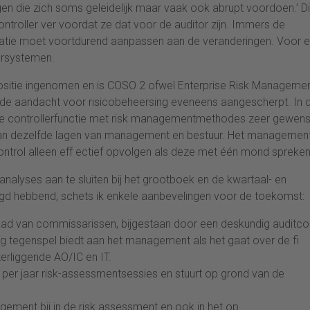
ringen die zich soms geleidelijk maar vaak ook abrupt voordoen.’ D
ntroller ver voordat ze dat voor de auditor zijn. Immers de
idatie moet voortdurend aanpassen aan de veranderingen. Voor 
ersystemen.
positie ingenomen en is COSO 2 ofwel Enterprise Risk Manageme
de aandacht voor risicobeheersing eveneens aangescherpt. In 
 de controllerfunctie met risk managementmethodes zeer gewenst
 aan dezelfde lagen van management en bestuur. Het managemen
ntrol alleen eff ectief opvolgen als deze met één mond spreken
oanalyses aan te sluiten bij het grootboek en de kwartaal- en
egd hebbend, schets ik enkele aanbevelingen voor de toekomst:
aad van commissarissen, bijgestaan door een deskundig auditc
evig tegenspel biedt aan het management als het gaat over de fi
erliggende AO/IC en IT.
er jaar risk-assessmentsessies en stuurt op grond van de
ement bij in de risk assessment en ook in het op