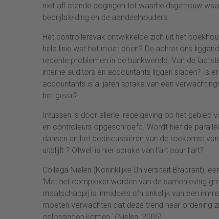
niet afl atende pogingen tot waarheidsgetrouw waar
bedrijfsleiding en de aandeelhouders.
Het controllersvak ontwikkelde zich uit het boekho
hele linie wat het moet doen? De achter ons liggen
recente problemen in de bankwereld. Van de laatste 
interne auditors en accountants liggen slapen? Is e
accountants is al jaren sprake van een verwachtingsk
het geval?
Intussen is door allerlei regelgeving op het gebied
en controleurs opgeschroefd. Wordt hier de parallel 
dansen en het bediscussiëren van de toekomst van 
uitblijft ? Ofwel: is hier sprake van l’art pour l’art?
Collega Nielen (Koninklijke Universiteit Brabrant),
‘Met het complexer worden van de samenleving gr
maatschappij is inmiddels afh ankelijk van een imm
moeten verwachten dat deze trend naar ordening zich
oplossingen komen.’ (Nielen, 2005)