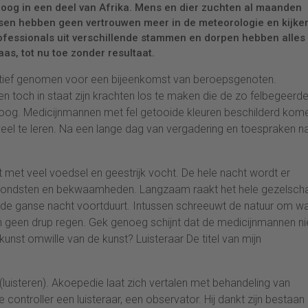
droog in een deel van Afrika. Mens en dier zuchten al maanden
en hebben geen vertrouwen meer in de meteorologie en kijke
ofessionals uit verschillende stammen en dorpen hebben alles
s, tot nu toe zonder resultaat.
iatief genomen voor een bijeenkomst van beroepsgenoten.
 toch in staat zijn krachten los te maken die de zo felbegeerd
 oog. Medicijnmannen met fel getooide kleuren beschilderd kome
veel te leren. Na een lange dag van vergadering en toespraken n
met veel voedsel en geestrijk vocht. De hele nacht wordt er
 vondsten en bekwaamheden. Langzaam raakt het hele gezelscha
at de ganse nacht voortduurt. Intussen schreeuwt de natuur om w
en geen drup regen. Gek genoeg schijnt dat de medicijnmannen ni
 kunst omwille van de kunst? Luisteraar De titel van mijn
luisteren). Akoepedie laat zich vertalen met behandeling van
e controller een luisteraar, een observator. Hij dankt zijn bestaan