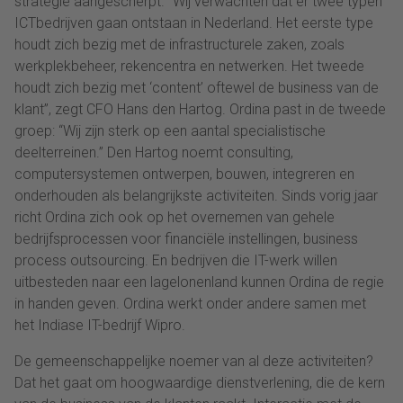
strategie aangescherpt. “Wij verwachten dat er twee typen
ICTbedrijven gaan ontstaan in Nederland. Het eerste type
houdt zich bezig met de infrastructurele zaken, zoals
werkplekbeheer, rekencentra en netwerken. Het tweede
houdt zich bezig met ‘content’ oftewel de business van de
klant”, zegt CFO Hans den Hartog. Ordina past in de tweede
groep: “Wij zijn sterk op een aantal specialistische
deelterreinen.” Den Hartog noemt consulting,
computersystemen ontwerpen, bouwen, integreren en
onderhouden als belangrijkste activiteiten. Sinds vorig jaar
richt Ordina zich ook op het overnemen van gehele
bedrijfsprocessen voor financiële instellingen, business
process outsourcing. En bedrijven die IT-werk willen
uitbesteden naar een lagelonenland kunnen Ordina de regie
in handen geven. Ordina werkt onder andere samen met
het Indiase IT-bedrijf Wipro.
De gemeenschappelijke noemer van al deze activiteiten?
Dat het gaat om hoogwaardige dienstverlening, die de kern