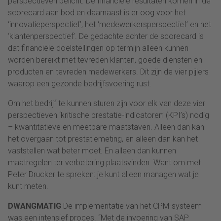
perspectieven belicht. De financiële resultaten komen in de
scorecard aan bod en daarnaast is er oog voor het
‘innovatieperspectief’, het ‘medewerkersperspectief’ en het
‘klantenperspectief’. De gedachte achter de scorecard is
dat financiële doelstellingen op termijn alleen kunnen
worden bereikt met tevreden klanten, goede diensten en
producten en tevreden medewerkers. Dit zijn de vier pijlers
waarop een gezonde bedrijfsvoering rust.
Om het bedrijf te kunnen sturen zijn voor elk van deze vier
perspectieven ‘kritische prestatie-indicatoren’ (KPI’s) nodig
– kwantitatieve en meetbare maatstaven. Alleen dan kan
het overgaan tot prestatiemeting, en alleen dan kan het
vaststellen wat beter moet. En alleen dan kunnen
maatregelen ter verbetering plaatsvinden. Want om met
Peter Drucker te spreken: je kunt alleen managen wat je
kunt meten.
DWANGMATIG
De implementatie van het CPM-systeem
was een intensief proces. “Met de invoering van SAP