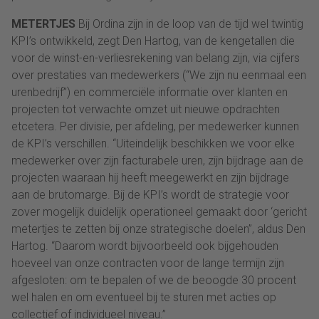
METERTJES
Bij Ordina zijn in de loop van de tijd wel twintig
KPI’s ontwikkeld, zegt Den Hartog, van de kengetallen die
voor de winst-en-verliesrekening van belang zijn, via cijfers
over prestaties van medewerkers (“We zijn nu eenmaal een
urenbedrijf”) en commerciële informatie over klanten en
projecten tot verwachte omzet uit nieuwe opdrachten
etcetera. Per divisie, per afdeling, per medewerker kunnen
de KPI’s verschillen. “Uiteindelijk beschikken we voor elke
medewerker over zijn facturabele uren, zijn bijdrage aan de
projecten waaraan hij heeft meegewerkt en zijn bijdrage
aan de brutomarge. Bij de KPI’s wordt de strategie voor
zover mogelijk duidelijk operationeel gemaakt door ‘gericht
metertjes te zetten bij onze strategische doelen”, aldus Den
Hartog. “Daarom wordt bijvoorbeeld ook bijgehouden
hoeveel van onze contracten voor de lange termijn zijn
afgesloten: om te bepalen of we de beoogde 30 procent
wel halen en om eventueel bij te sturen met acties op
collectief of individueel niveau.”