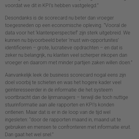
voordat we dit in KPI’s hebben vastgelegd.”
Desondanks is de scorecard nu beter dan vroeger
toegesneden op een economische opleving. “Vooral de
data voor het ‘klantenperspectief’ zijn sterk uitgebreid. We
kunnen nu bijvoorbeeld beter ‘must win-opportunites’
identificeren – grote, lucratieve opdrachten – en dat is
zeker nu belangrijk, nu klanten veel scherper inkopen dan
vroeger en daarom met minder partijen zaken willen doen.”
Aanvankelijk leek de business scorecard nogal eens zijn
doel voorbij te schieten en was het hogere kader veel
geïnteresseerder in de informatie die het systeem
voortbracht dan de lijnmanagers – terwijl die toch nuttige
stuurinformatie aan alle rapporten en KPI’s konden
ontlenen. Maar dat is er in de loop van de tijd wel
ingesleten: “door de rapporten maand in, maand uit te
gebruiken en mensen te confronteren met informatie eruit.
Dan gaat het wel snel.”