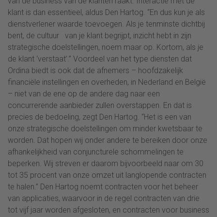
van de business van de klanten raakt. Interactie met de
klant is dan essentieel, aldus Den Hartog. “En dus kun je als
dienstverlener waarde toevoegen. Als je tenminste dichtbij
bent, de cultuur van je klant begrijpt, inzicht hebt in zijn
strategische doelstellingen, noem maar op. Kortom, als je
de klant ‘verstaat’.” Voordeel van het type diensten dat
Ordina biedt is ook dat de afnemers – hoofdzakelijk
financiële instellingen en overheden, in Nederland en België
– niet van de ene op de andere dag naar een
concurrerende aanbieder zullen overstappen. En dat is
precies de bedoeling, zegt Den Hartog. “Het is een van
onze strategische doelstellingen om minder kwetsbaar te
worden. Dat hopen wij onder andere te bereiken door onze
afhankelijkheid van conjuncturele schommelingen te
beperken. Wij streven er daarom bijvoorbeeld naar om 30
tot 35 procent van onze omzet uit langlopende contracten
te halen.” Den Hartog noemt contracten voor het beheer
van applicaties, waarvoor in de regel contracten van drie
tot vijf jaar worden afgesloten, en contracten voor business