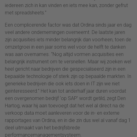
iedereen zich in kan vinden en iets mee kan, zonder gefrut
met spreadsheets.”
Een complicerende factor was dat Ordina sinds jaar en dag
veel andere ondernemingen overneemt. De laatste jaren
zijn acquisities iets minder belangrijk dan voorheen, toen de
omzetgroei in een jaar soms wel voor de helft te danken
was aan overnames. “Nog altijd vormen acquisities een
belangrijk instrument om te versnellen. Maar wij zoeken wel
heel gericht naar bedrijven die gespecialiseerd zijn in een
bepaalde technologie of sterk zijn op bepaalde markten. In
generieke bedrijven die ook iets doen in IT zijn we niet
geïnteresseerd.” Het kan tot anderhalf jaar duren voordat
een overgenomen bedrijf ‘op SAP’ wordt getild, zegt Den
Hartog, waar hij aan toevoegt dat het wel al direct na de
verkoop data moet aanleveren voor de in- en externe
rapportages van Ordina, en in die zin dus wel al vanaf dag 1
deel uitmaakt van het bedrijfsbrede
performancemanagementsysteem.