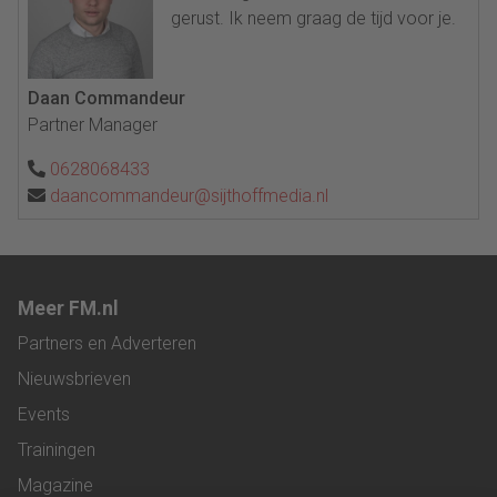
gerust. Ik neem graag de tijd voor je.
Daan Commandeur
Partner Manager
0628068433
daancommandeur@sijthoffmedia.nl
Meer FM.nl
Partners en Adverteren
Nieuwsbrieven
Events
Trainingen
Magazine