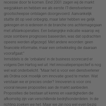
recessie door te komen. Eind 2001 zagen wij de markt
wegzakken en hebben we als eerste IT-dienstverlener
grootscheepse ontslagen doorgevoerd. Aanvankelijk
stuitte dit op veel onbegrip, maar later hebben we gelijk
gekregen en is iedereen in de branche ons achternagegaan
met afslankoperaties. Een belangrijke indicatie waarop wij
onze sombere prognoses baseerden, was dat opdrachten
opeens werden afgezegd. Met andere woorden: geen
financiële informatie, maar een ontwikkeling die daaraan
voorafgaat.”
Inmiddels is de ‘onbalans’ in de business scorecard er
volgens Den Hartog wel uit. Het innovatieperspectief is nog
wel wat onderbelicht. “Maar het is voor een dienstverlener
als Ordina ook moeilijk om innovatie goed te meten. Wat
verstaan we er precies onder? Innoveren is voor ons
vooral nieuwe proposities aan de markt aanbieden.
Proposities die bestaan uit kennis en vaardigheden die
afkomstig zijn van verschillende bedrijfsonderdelen. In die
richting zoeken we het. Maar we zijn nog wel even bezig