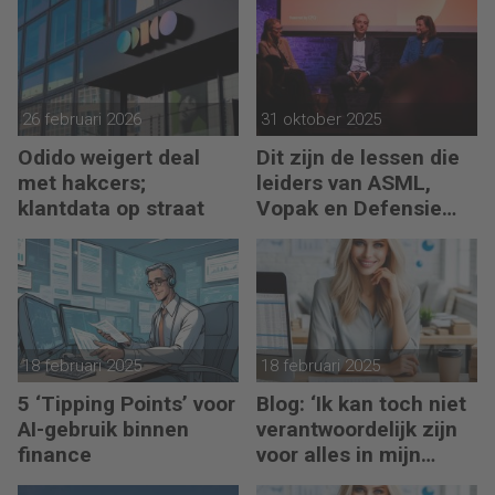
hand
26 februari 2026
31 oktober 2025
Odido weigert deal
Dit zijn de lessen die
met hakcers;
leiders van ASML,
klantdata op straat
Vopak en Defensie
toepassen in
turbulente tijden
18 februari 2025
18 februari 2025
5 ‘Tipping Points’ voor
Blog: ‘Ik kan toch niet
AI-gebruik binnen
verantwoordelijk zijn
finance
voor alles in mijn
waardeketen?’