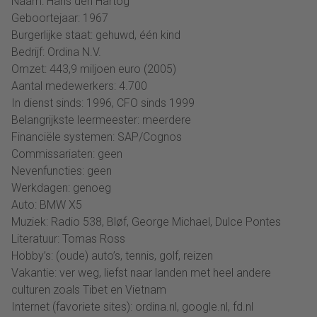
Naam: Hans den Hartog
Geboortejaar: 1967
Burgerlijke staat: gehuwd, één kind
Bedrijf: Ordina N.V.
Omzet: 443,9 miljoen euro (2005)
Aantal medewerkers: 4.700
In dienst sinds: 1996, CFO sinds 1999
Belangrijkste leermeester: meerdere
Financiële systemen: SAP/Cognos
Commissariaten: geen
Nevenfuncties: geen
Werkdagen: genoeg
Auto: BMW X5
Muziek: Radio 538, Bløf, George Michael, Dulce Pontes
Literatuur: Tomas Ross
Hobby’s: (oude) auto’s, tennis, golf, reizen
Vakantie: ver weg, liefst naar landen met heel andere
culturen zoals Tibet en Vietnam
Internet (favoriete sites): ordina.nl, google.nl, fd.nl