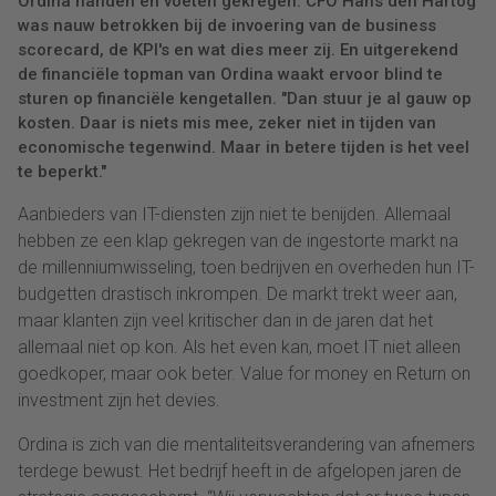
Ordina handen en voeten gekregen. CFO Hans den Hartog
was nauw betrokken bij de invoering van de business
scorecard, de KPI's en wat dies meer zij. En uitgerekend
de financiële topman van Ordina waakt ervoor blind te
sturen op financiële kengetallen. "Dan stuur je al gauw op
kosten. Daar is niets mis mee, zeker niet in tijden van
economische tegenwind. Maar in betere tijden is het veel
te beperkt."
Aanbieders van IT-diensten zijn niet te benijden. Allemaal
hebben ze een klap gekregen van de ingestorte markt na
de millenniumwisseling, toen bedrijven en overheden hun IT-
budgetten drastisch inkrompen. De markt trekt weer aan,
maar klanten zijn veel kritischer dan in de jaren dat het
allemaal niet op kon. Als het even kan, moet IT niet alleen
goedkoper, maar ook beter. Value for money en Return on
investment zijn het devies.
Ordina is zich van die mentaliteitsverandering van afnemers
terdege bewust. Het bedrijf heeft in de afgelopen jaren de