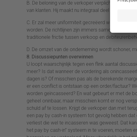
B. De beloning van de verkoper verplicht hem om a
van klanten. Hij maakt nu integraal deel uit van de
C. Er zal meer uniformiteit gecreëerd worden binne
worden. De richtlijnen zijn immers samen opgesteld
traditionele frictie tussen verkoop en debiteurenbe
D. De omzet van de onderneming wordt schoner, mind
8. Discussiepunten overwinnen
U loopt waarschijnlijk tegen een flink aantal discu
meer? Is dat wanneer de vordering als onincasseer
dagen is? Of misschien pas als de berekende marg
er een conflict is ontstaan op een order/factuur? W
worden geïncasseerd? En wat gebeurt er met de bonu
geheel oninbaar, maar misschien komt er nog versp
schuld af te lossen. Krijgt de verkoper dan met te
een pay by cash-in systeem tot gevolg hebben dat e
verliest die wel te incasseren was geweest. Dat ka
het pay by cash-in” systeem in te voeren, moeten e