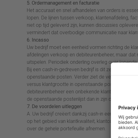
5. Ordermanagement en facturatie
Het accuraat en snel afhandelen van orders is essen
lopen. De lijnen tussen verkoop, klantenafdeling, fa
niet op tijd geleverd zijn, kunnen discussies oplevere
vermindert dat overbodige communicatie naar klant
6. Incasso
Uw bedrijf moet een eenheid vormen richting de klant 
afdelingen verkoop en debiteurenbeheer, maar dat m
uitspelen. Periodiek onderling overleg over lopende 
Bij een cash-in-gedreven bedrijf is dit zelfs een m
openstaande posten. Verder ziet de verkoper op die 
versus klantgrootte in openstaande posten. Wat in d
debiteurenbeheer een onbekende klant blijven, omdat 
de openstaande postenlijst dan in zijn omzetlijsten
.
7. De voordelen uitleggen
A. Uw bedrijf creëert dankzij cash-in een hogere ma
op het gebied van klantkwaliteit, klantcommunicatie e
over de gehele portefeuille afnemen.