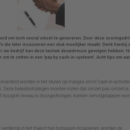
d om toch vooral omzet te genereren. Door deze scoringsdri
 die later incasseren een stuk moeilijker maakt. Denk hierbij 
r uw bedrijf kan deze tactiek desastreuze gevolgen hebben. He
om te zetten in een 'pay by cash-in-systeem'. Acht tips om aa
veranderd worden in het sturen op marges en/of cash-in-activitei
ers. Deze beleidsstrategen moeten inzien dat omzet pas omzet is,
het hoogste niveau is doorgedrongen, kunnen vervolgstappen wo
as verderop in het traject hun bonussen incasseren, worden ze