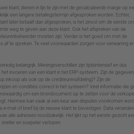
we klant, dienen in lijn te zijn met de gecalculeerde marge op e
delijk een langere betalingstermijn afgesproken worden. Echter,
lant later betaalt dan afgesproken, is het zinvol om de eerste or
ruimte weg te geven aan deze klant. Ook het afspreken van de
iteurenbeheerder moeten zijn. Verder is het goed om met de
es af te spreken. Te veel voorwaarden zorgen voor verwarring e
edig belangrijk. Meningsverschillen zijn tijdsintensief en dus
 het invoeren van een klant in het ERP-systeem. Zijn de gegeven
p inkoop als ook op de crediteurenafdeling)? Zijn de
jzen en condities correct in het systeem? Veel informatie die 
lenswaardig om een brondocument op te zetten voor de verkope
tlegt. Hiermee kan vaak al een keur aan disputen voorkomen wor
 e-mail of brief bij de nieuwe klant te bevestigen. Data verander
an alle adressen noodzakelijk. Het lijkt op het eerste gezicht ee
r sneller en soepeler verlopen.