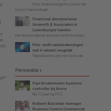
Voor financieringsstructuren die
og
risico’s hanteerbaar...
Financieel dienstverlener
d
Unsworth & Associates in
Luxemburgse handen
en
Het Amsterdamse kantoor heeft licenties...
an
Pleo: multi-valutarekeningen
cts’
met 6 valuta’s mogelijk
Valutakosten zijn een bron van...
Personalia
gd?
Paul Broekmeulen business
controller bij Azora
Na 7,5 jaar bij FITZ...
Robbert Butzelaar manager
Business Control Commercial