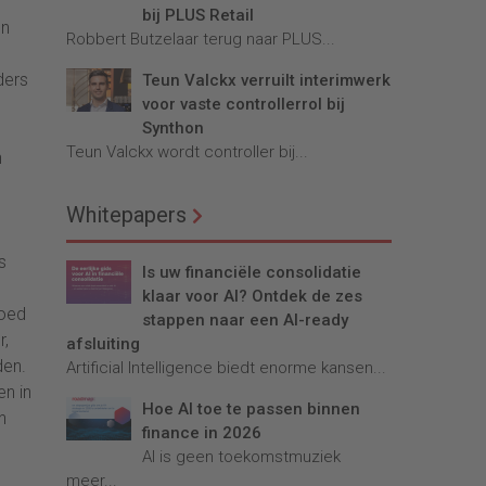
bij PLUS Retail
en
Robbert Butzelaar terug naar PLUS...
ders
Teun Valckx verruilt interimwerk
voor vaste controllerrol bij
Synthon
Teun Valckx wordt controller bij...
n
Whitepapers
s
Is uw financiële consolidatie
klaar voor AI? Ontdek de zes
goed
stappen naar een AI-ready
r,
afsluiting
den.
Artificial Intelligence biedt enorme kansen...
en in
Hoe AI toe te passen binnen
n
finance in 2026
AI is geen toekomstmuziek
meer...