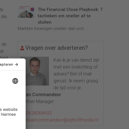
The Financial Close Playbook: 7
te
tactieken om sneller af te
 die
sluiten
Markten bewegen sneller dan ooit....
n de
Vragen over adverteren?
ar
ieel.
Kan ik je van dienst zijn
an
met een toelichting of
der
advies? Bel of mail
gerust. Ik neem graag
 in
de tijd voor je.
Daan Commandeur
Partner Manager
en
0628068433
sico
daancommandeur@sijthoffmedia.nl