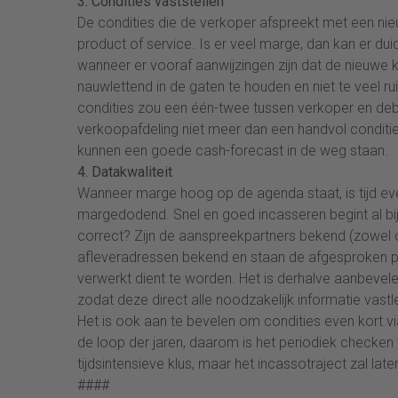
3. Condities vaststellen
De condities die de verkoper afspreekt met een nieu
product of service. Is er veel marge, dan kan er dui
wanneer er vooraf aanwijzingen zijn dat de nieuwe k
nauwlettend in de gaten te houden en niet te veel 
condities zou een één-twee tussen verkoper en deb
verkoopafdeling niet meer dan een handvol conditi
kunnen een goede cash-forecast in de weg staan.
4. Datakwaliteit
Wanneer marge hoog op de agenda staat, is tijd evenr
margedodend. Snel en goed incasseren begint al bij
correct? Zijn de aanspreekpartners bekend (zowel o
afleveradressen bekend en staan de afgesproken pri
verwerkt dient te worden. Het is derhalve aanbeve
zodat deze direct alle noodzakelijk informatie vas
Het is ook aan te bevelen om condities even kort via
de loop der jaren, daarom is het periodiek checken v
tijdsintensieve klus, maar het incassotraject zal late
####