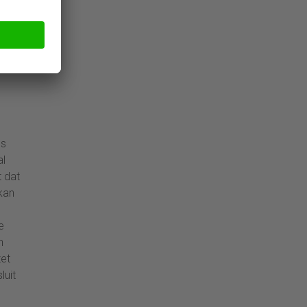
seren
us
al
 dat
kan
e
n
zet
luit