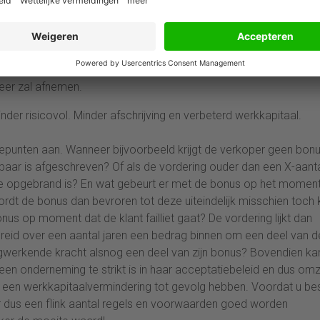
ctief mee te denken en mee te doen in het accepteren en incas
 quote-to-cash-cycle, evenals de debiteurenbeheerder.
n het bedrijf omdat niet zo maar condities afgesproken kunnen
 en dus dient men zich ook gezamenlijk hieraan te houden. De
heer zal afnemen.
er risicovol. Minder afschrijving en verbeterd werkkapitaal.
ssiepunten aan. Wanneer bijvoorbeeld krijgt de verkoper geen bon
baar is afgeschreven? Of als de vordering ouder dan een X-aant
e opgebrand is? En wat gebeurt er met de bonus op het moment
ordt de bonus dan bevroren tot deze uiteindelijk misschien toch 
s op moment dat de klant failliet gaat? De vordering lijkt dan
reid over een aantal jaren een bedrag binnen om een deel van d
rugwerkende kracht alsnog een deel van zijn bonus? Bovendien ka
en onderneming te strikt is in haar acceptatiebeleid en dus om
n een werkkapitaalvermindering tot gevolg hebben. Voordat u bes
r dus een flink aantal regels en voorwaarden goed worden