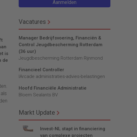
Aanmelden
Vacatures
Manager Bedrijfsvoering, Financiën &
ft
Control Jeugdbescherming Rotterdam
aan
(36 uur)
t is
Jeugdbescherming Rotterdam Rijnmond
n de
Financieel Controller
lArcade administraties-advies-belastingen
ten.
Hoofd Financiële Administratie
 als
Bloem Sealants BV
rden
Markt Update
Invest-NL stapt in financiering
van complexe projecten