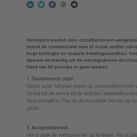
Verkopers worden door omzetbonussen aangespoor
neemt de commerciële man of vrouw sneller risico's
hoge kortingen en soepele betalingscondities. Voo
daarom verstandig om de omzetgedreven structuur 
hand van dit principe te gaan werken.
1. Sleutelwoord: cash!
Eerste actie: het puur sturen op omzetcijfers moet 
De bal ligt als eerste bij de directie / aandeelhoud
deze betaald is. Pas als de noodzaak hiervan op 
gezet.
2. Acceptatiebeleid
Het is zaak de verkopers her op te leiden. Als zij p