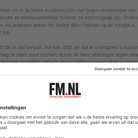
tieel om in de latere incassocyclus niet tegen verrassingen aan 
cturatie en debiteurenbeheer moeten zo kort mogelijk zijn. Orders
n. Als iedereen binnen het bedrijf direct hiervan op de hoogte is,
 toe.
die te laat betaalt. Het kan altijd zijn dat er onenigheid is tusse
ag de klant nooit merken; hij kan de twee afdelingen tegen elka
disputen, moeilijke cash-ins en mogelijke incassozaken is essent
ust omdat de verkopers dienen mee te helpen bij het incasseren v
manier dat er een verschil kan zijn tussen de klantgrootte in or
e perceptie van de verkoper de grootste klant is, kan voor
hij op tijd betaalt. De verkoper ziet dus mogelijk andere klanten
te van risicobewustwording (risk awareness). Er zijn verbetering
n tijdsafhandeling van de cyclus. Daardoor zal uiteindelijk het ri