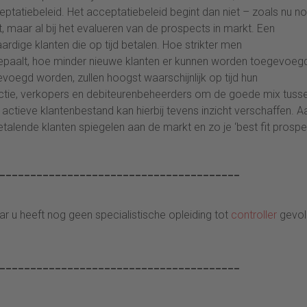
tatiebeleid. Het acceptatiebeleid begint dan niet – zoals nu n
t, maar al bij het evalueren van de prospects in markt. Een
aardige klanten die op tijd betalen. Hoe strikter men
epaalt, hoe minder nieuwe klanten er kunnen worden toegevoeg
evoegd worden, zullen hoogst waarschijnlijk op tijd hun
rectie, verkopers en debiteurenbeheerders om de goede mix tuss
ctieve klantenbestand kan hierbij tevens inzicht verschaffen. A
etalende klanten spiegelen aan de markt en zo je ‘best fit prospe
_______________________________________
r u heeft nog geen specialistische opleiding tot
controller
gevol
_______________________________________