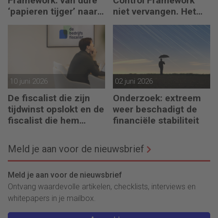
Framework: van dure
Control Framework
‘papieren tijger’ naar
niet vervangen. Het
digitaal stuurmiddel
maakt de fiscalist die
kan doorvragen alleen
maar belangrijker
10 juni 2026
02 juni 2026
De fiscalist die zijn
Onderzoek: extreem
tijdwinst opslokt en de
weer beschadigt de
fiscalist die hem
financiële stabiliteit
doorgeeft
Meld je aan voor de nieuwsbrief
Meld je aan voor de nieuwsbrief
Ontvang waardevolle artikelen, checklists, interviews en
whitepapers in je mailbox.