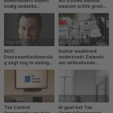
boekhouders blijven
als trusted advisor:
nodig ondanks
waarom echte groei
boekhoudsoftware
begint met reflectie
03 juli 2026
26 juni 2026
BDO:
Duitse waakhond
Duurzaamheidsversla
onderzoekt Zalando
g zegt nog te weinig
om ontbrekende
over waarde en risico’s
transactie in
jaarrekening
22 juni 2026
18 juni 2026
Tax Control
AI gaat het Tax