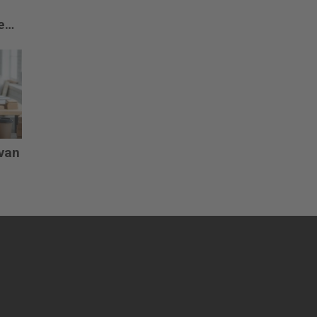
e
 van