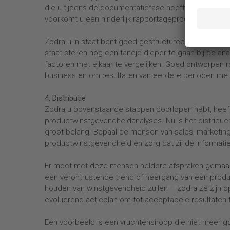
die u tijdens de documentatiefase heeft bedacht. Doo
voorkomt u een hinderlijk rapportageproces en risico’
Zodra u in staat bent goed gestructureerde rapporta
staat stellen nog een tandje dieper te gaan bij de ana
factoren met elkaar te vergelijken. Goed ontworpen 
business en om resultaten van eerdere perioden met 
4. Distributie
Zodra u bovenstaande stappen doorlopen hebt, heef
productwinstgevendheidanalyses. Nu is het distribue
groot belang. Bepaal de mensen van sales, marketin
productwinstgevendheid en zorg dat zij de informatie
Er moet met deze mensen heldere afspraken gemaakt
een verontrustende trend of neergang van een prod
houden van winstgevendheid zullen – zodra ze zijn 
evoluerend actieplan om tot acceptabele resultaten
Een voorbeeld is een vruchtensiroop die niet meer goe