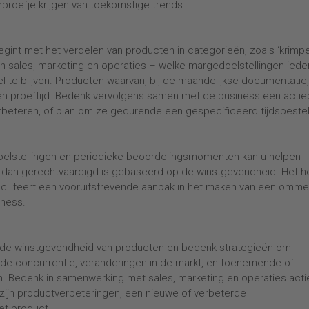
proefje krijgen van toekomstige trends.
nt met het verdelen van producten in categorieën, zoals ‘krimpe
van sales, marketing en operaties – welke margedoelstellingen iede
 te blijven. Producten waarvan, bij de maandelijkse documentatie,
n een proeftijd. Bedenk vervolgens samen met de business een actie
eteren, of plan om ze gedurende een gespecificeerd tijdsbestek
elstellingen en periodieke beoordelingsmomenten kan u helpen
ft dan gerechtvaardigd is gebaseerd op de winstgevendheid. Het h
aciliteert een vooruitstrevende aanpak in het maken van een omm
iness.
p de winstgevendheid van producten en bedenk strategieën om
de concurrentie, veranderingen in de markt, en toenemende of
 Bedenk in samenwerking met sales, marketing en operaties acti
ijn productverbeteringen, een nieuwe of verbeterde
het product.