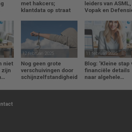
ag
met hakcers;
leiders van ASML,
klantdata op straat
Vopak en Defensi
en
toepassen in
turbulente tijden
12 februari 2025
11 februari 2025
h niet
Nog geen grote
Blog: ‘Kleine stap
 zijn
verschuivingen door
financiële details
n
schijnzelfstandigheid
naar algehele
duurzaamheid ‘
ontact