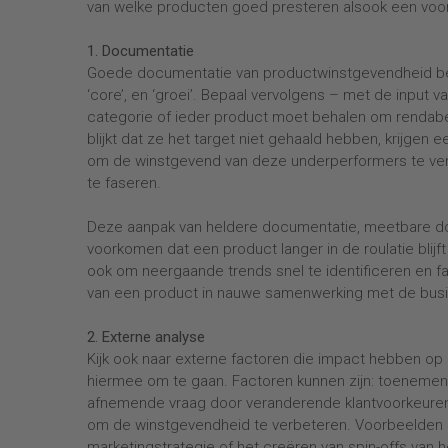
van welke producten goed presteren alsook een voor
1. Documentatie
Goede documentatie van productwinstgevendheid begi
‘core’, en ‘groei’. Bepaal vervolgens – met de input 
categorie of ieder product moet behalen om rendabel
blijkt dat ze het target niet gehaald hebben, krijge
om de winstgevend van deze underperformers te verb
te faseren.
Deze aanpak van heldere documentatie, meetbare do
voorkomen dat een product langer in de roulatie blij
ook om neergaande trends snel te identificeren en f
van een product in nauwe samenwerking met de bus
2. Externe analyse
Kijk ook naar externe factoren die impact hebben o
hiermee om te gaan. Factoren kunnen zijn: toenemen
afnemende vraag door veranderende klantvoorkeuren.
om de winstgevendheid te verbeteren. Voorbeelden z
marketingstrategie of het creëren van spin-offs van 