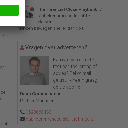
en
The Financial Close Playbook: 7
tactieken om sneller af te
sluiten
Markten bewegen sneller dan ooit....
de
Vragen over adverteren?
Kan ik je van dienst zijn
met een toelichting of
van
advies? Bel of mail
gerust. Ik neem graag
de tijd voor je.
nce
Daan Commandeur
en
Partner Manager
0628068433
daancommandeur@sijthoffmedia.nl
r ook