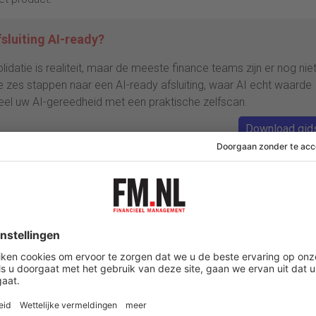
fsluiting AI-ready?
olidatie is realiteit, maar de meeste finance teams zijn er nog nie
e zes stappen naar een AI-ready afsluiting, waar AI echt waarde
el uw AI-gereedheid met een praktische zelfscan.
Download gid
 een steeds beter begrip krijgen van de externe factoren en de invl
 van impact op de winstgevendheid en denk ook aan de
d, wanneer uw organisatie plannen heeft voor een nieuwe
n dat supply-chainkosten de marges opeten, zou u in een vroeg st
.
id van producten, onderschat dan niet het belang van goed
om data te organiseren en werk het product door de categorieën h