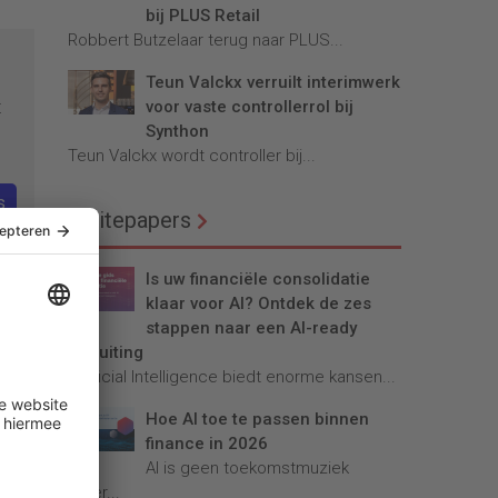
bij PLUS Retail
Robbert Butzelaar terug naar PLUS...
Teun Valckx verruilt interimwerk
voor vaste controllerrol bij
t
Synthon
Teun Valckx wordt controller bij...
s
Whitepapers
Is uw financiële consolidatie
oed
klaar voor AI? Ontdek de zes
stappen naar een AI-ready
afsluiting
adium
Artificial Intelligence biedt enorme kansen...
Hoe AI toe te passen binnen
finance in 2026
AI is geen toekomstmuziek
een
meer...