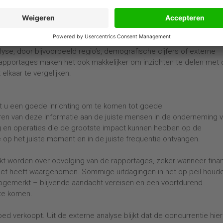
r de analyse op een dergelijk gedisciplineerde wijze aan te pakk
s op inconsistentie.
ges te genereren, kunt u extra subcategorieën toevoegen die u in
lyse, door bijvoorbeeld regio’s, demografische cijfers of externe
rapportages maken het ook makkelijker om inzichten te delen met 
elkaar te vergelijken.
t u een goede inrichting om te komen tot goede
ren van deze informatie aan de juiste mensen in de onderneming 
g en operaties die de grootste impact kunnen hebben op de
 op het juiste moment en in de juiste frequentie ontvangen.
 worden over opvolging van de rapportages, zeker wanneer fina
uct heeft waargenomen. Sommige uitdagingen in het op peil houd
opgemerkt – blijvende aandacht vereisen en een voortdurend
 te komen.
d verkoopt. Uit de externe analyse blijkt dat de concurrentie hie