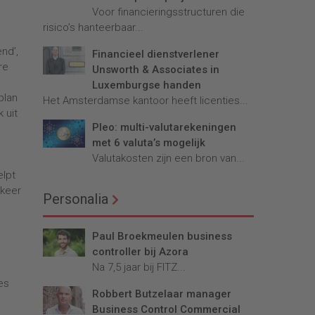
Voor financieringsstructuren die
risico’s hanteerbaar...
nd’,
Financieel dienstverlener
re
Unsworth & Associates in
Luxemburgse handen
plan
Het Amsterdamse kantoor heeft licenties...
 uit
Pleo: multi-valutarekeningen
met 6 valuta’s mogelijk
Valutakosten zijn een bron van...
elpt
ekeer
Personalia
Paul Broekmeulen business
controller bij Azora
Na 7,5 jaar bij FITZ...
es
Robbert Butzelaar manager
Business Control Commercial