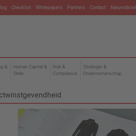
log
Checklist
Whitepapers
Partners
Contact
Nieuwsbrie
ng &
Human Capital &
Risk &
Strategie &
n
Skills
Compliance
Ondernemerschap
uctwinstgevendheid