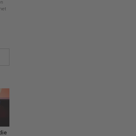
en
het
.
die