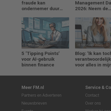
fraude kan
Management D
ondernemer duur
2026: Neem de
komen te staan
toekomst in eig
hand
18 februari 2025
18 februari 2025
5 ‘Tipping Points’
Blog: ‘Ik kan toc
voor AI-gebruik
verantwoordelijk
binnen finance
voor alles in mij
waardeketen?’
Meer FM.nl
Service & C
Partners en Adverteren
Contact
Nieuwsbrieven
Over ons