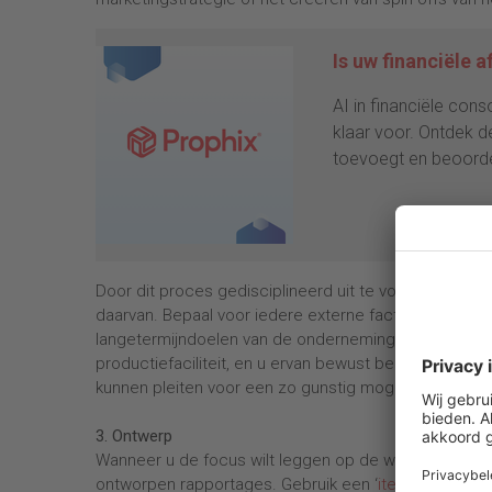
Is uw financiële a
AI in financiële cons
klaar voor. Ontdek d
toevoegt en beoorde
Door dit proces gedisciplineerd uit te voeren, zult u
daarvan. Bepaal voor iedere externe factor de mate
langetermijndoelen van de onderneming. Bijvoorbeel
productiefaciliteit, en u ervan bewust bent geworde
kunnen pleiten voor een zo gunstig mogelijke locatie
3. Ontwerp
Wanneer u de focus wilt leggen op de winstgevendhe
ontworpen rapportages. Gebruik een ‘
item maste
r’ 