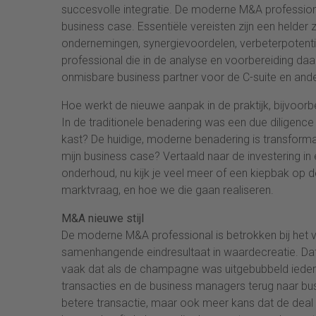
succesvolle integratie. De moderne M&A professiona
business case. Essentiële vereisten zijn een helder
ondernemingen, synergievoordelen, verbeterpotentie
professional die in de analyse en voorbereiding daar
onmisbare business partner voor de C-suite en and
Hoe werkt de nieuwe aanpak in de praktijk, bijvoorbe
In de traditionele benadering was een due diligence ge
kast? De huidige, moderne benadering is transform
mijn business case? Vertaald naar de investering in
onderhoud, nu kijk je veel meer of een kiepbak op d
marktvraag, en hoe we die gaan realiseren.
M&A nieuwe stijl
De moderne M&A professional is betrokken bij het v
samenhangende eindresultaat in waardecreatie. Dat
vaak dat als de champagne was uitgebubbeld ieder 
transacties en de business managers terug naar bus
betere transactie, maar ook meer kans dat de deal 