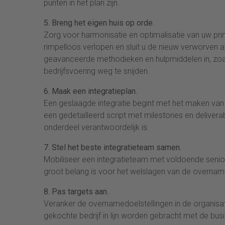
punten in het plan zijn.
5. Breng het eigen huis op orde.
Zorg voor harmonisatie en optimalisatie van uw pr
rimpelloos verlopen en sluit u de nieuw verworven a
geavanceerde methodieken en hulpmiddelen in, zoal
bedrijfsvoering weg te snijden.
6. Maak een integratieplan.
Een geslaagde integratie begint met het maken van e
een gedetailleerd script met milestones en deliver
onderdeel verantwoordelijk is.
7. Stel het beste integratieteam samen.
Mobiliseer een integratieteam met voldoende senior
groot belang is voor het welslagen van de overna
8. Pas targets aan.
Veranker de overnamedoelstellingen in de organisa
gekochte bedrijf in lijn worden gebracht met de b