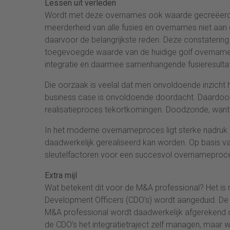
Lessen uit verleden
Wordt met deze overnames ook waarde gecreëerd? He
meerderheid van alle fusies en overnames niet aan d
daarvoor de belangrijkste reden. Deze constatering
toegevoegde waarde van de huidige golf overnames.
integratie en daarmee samenhangende fusieresulta
Die oorzaak is veelal dat men onvoldoende inzicht 
business case is onvoldoende doordacht. Daardoor 
realisatieproces tekortkomingen. Doodzonde, want d
In het moderne overnameproces ligt sterke nadruk
daadwerkelijk gerealiseerd kan worden. Op basis van 
sleutelfactoren voor een succesvol overnameproces (
Extra mijl
Wat betekent dit voor de M&A professional? Het is 
Development Officers (CDO’s) wordt aangeduid. De
M&A professional wordt daadwerkelijk afgerekend op
de CDO’s het integratietraject zelf managen, maar 