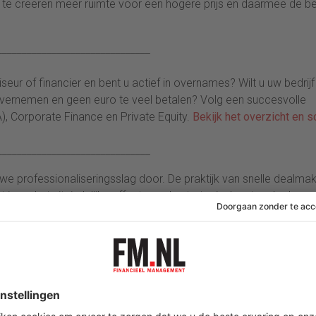
 te creëren meer ruimte voor een hogere prijs en daarmee de b
_______________________________
ur of financier en bent u actief in overnames? Wilt u uw bedrijf
 overnemen en geen euro te veel betalen? Volg een succesvolle
), Corporate Finance en Private Equity.
Bekijk het overzicht en sc
_______________________________
 professionaliseringsslag door. De praktijk van snelle dealmak
 is op het uiteindelijke effect van de strategische stap. In de
l. Dat gaat niet vanzelf. Zeker in gevallen met bijzondere
rnames – wordt erg veel van de M&A professional gevraagd. Het
 op te knappen. Vroeger kwam je regelmatig dealmakers tegen die
. De moderne, succesvolle M&A professional is een teamspeler. H
gen in te schakelen en aan te sturen. Een geslaagde deal is alti
onals, de business mensen, specialisten en C-suite.