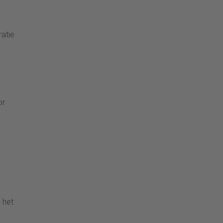
ratie
or
 het