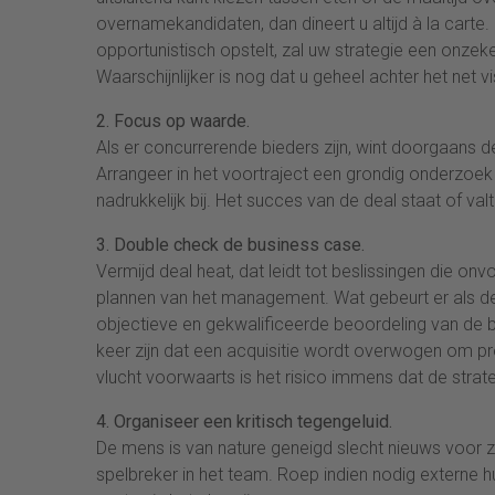
overnamekandidaten, dan dineert u altijd à la carte
opportunistisch opstelt, zal uw strategie een onzeke
Waarschijnlijker is nog dat u geheel achter het net vi
2. Focus op waarde.
Als er concurrerende bieders zijn, wint doorgaans
Arrangeer in het voortraject een grondig onderzoek
nadrukkelijk bij. Het succes van de deal staat of val
3. Double check de business case.
Vermijd deal heat, dat leidt tot beslissingen die on
plannen van het management. Wat gebeurt er als de 
objectieve en gekwalificeerde beoordeling van de bu
keer zijn dat een acquisitie wordt overwogen om pr
vlucht voorwaarts is het risico immens dat de strate
4. Organiseer een kritisch tegengeluid.
De mens is van nature geneigd slecht nieuws voor z
spelbreker in het team. Roep indien nodig externe hu