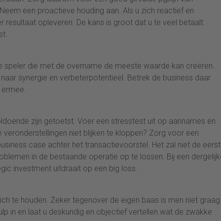
. Neem een proactieve houding aan. Als u zich reactief en
r resultaat opleveren. De kans is groot dat u te veel betaalt.
st.
 de speler die met de overname de meeste waarde kan creëren.
 naar synergie en verbeterpotentieel. Betrek de business daar
t ermee.
voldoende zijn getoetst. Voer een stresstest uit op aannames en
veronderstellingen niet blijken te kloppen? Zorg voor een
siness case achter het transactievoorstel. Het zal niet de eers
oblemen in de bestaande operatie op te lossen. Bij een dergelijk
gic investment uitdraait op een big loss.
ich te houden. Zeker tegenover de eigen baas is men niet graag
lp in en laat u deskundig en objectief vertellen wat de zwakke