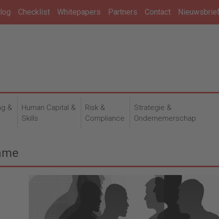
log
Checklist
Whitepapers
Partners
Contact
Nieuwsbrie
ng &
Human Capital &
Risk &
Strategie &
n
Skills
Compliance
Ondernemerschap
name