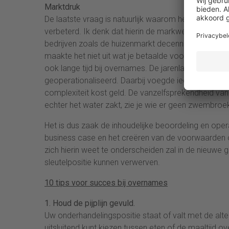
Marktdruk
De laatste vraag is natuurlijk waarom het zo lang 
verbeterd. Ik denk dat hierin de markwerking een r
bedrijven zoals de huizenmarkt decennialang heeft g
maakte het niet uit wat je betaalde voor onroerend
ook lange tijd bij overnames. De jarenlange marktgr
geoperationaliseerd. Daarbij voegde iedere acquis
complexiteit kost geld. De vanzelfsprekendheid van
echter het water zakt, zie je wie er geen zwembroek
Het is dus zaak de inhoudelijke beoordeling en ope
business case en het creëren van de voorwaarden om
zich hierin weet te onderscheiden zal in de nieuwe g
sleutelpositie kunnen verwerven.
10 tips voor succes bij overnames
1. Houd de pijplijn gevuld.
Uw onderhandelingspositie staat of valt met de alter
uitsluitend kunt kiezen tussen eten of de maaltijd 