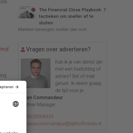
este
The Financial Close Playbook: 7
tactieken om sneller af te
sluiten
Markten bewegen sneller dan ooit....
Vragen over adverteren?
hrijf
Kan ik je van dienst zijn
met een toelichting of
ing
advies? Bel of mail
gerust. Ik neem graag
de tijd voor je.
Daan Commandeur
Partner Manager
ij
0628068433
jd
daancommandeur@sijthoffmedia.nl