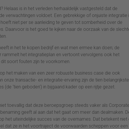
laas is in het verleden herhaaldelijk vastgesteld dat de
e verwachtingen voldoet. Een gebrekkige of onjuiste integratie 
 hoeft niet per se aanleiding te geven tot somberheid over de
 Daarvoor is het goed te kijken naar de oorzaak van de slecht
ten.
heeft in het te kopen bedrijf en wat men ermee kan doen; de
rammelt het integratieplan en vertoont vervolgens ook het
it soort fouten zijn te voorkomen.
 op het maken van een zeer robuuste business case die ook
onze transactie- en integratie-ervaring zijn de tien belangrijkste
de ‘tien geboden’) in bijgaand kader op een rijtje gezet.
niet toevallig dat deze beroepsgroep steeds vaker als Corporat
 benaming geeft al aan dat het gaat om meer dan dealmaken. D
 het uiteindelijke succes van de overnames. Dat betekent niet 
wel dat ze in het voortraject de voorwaarden scheppen voor een