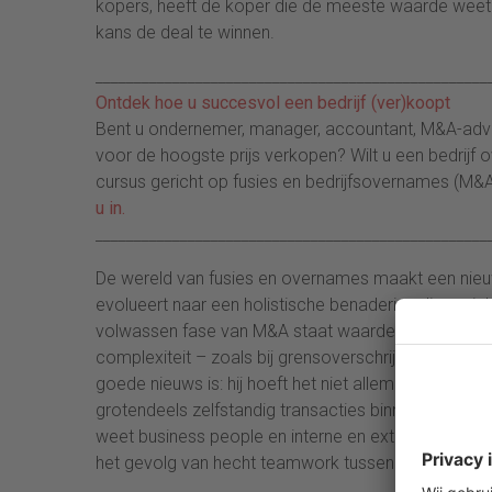
kopers, heeft de koper die de meeste waarde weet
kans de deal te winnen.
___________________________________________________
Ontdek hoe u succesvol een bedrijf (ver)koopt
Bent u ondernemer, manager, accountant, M&A-advise
voor de hoogste prijs verkopen? Wilt u een bedrijf
cursus gericht op fusies en bedrijfsovernames (M&A
u in.
___________________________________________________
De wereld van fusies en overnames maakt een nieuwe
evolueert naar een holistische benadering die gericht
volwassen fase van M&A staat waardecreatie centraa
complexiteit – zoals bij grensoverschrijdende ove
goede nieuws is: hij hoeft het niet allemaal alleen
grotendeels zelfstandig transacties binnensleepten
weet business people en interne en externe deskundi
het gevolg van hecht teamwork tussen M&A professi