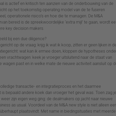
l is actief en kritisch ten aanzien van de onderbouwing van de
 zicht op het toekomstig operating model van de te fuseren
el, operationele risico’s en hoe die te managen. De M&A
van bereid is de spreekwoordelijke ‘extra mijl’ te gaan, wordt e
ere key decision makers.
eld bij een due diligence?
richt op de vraag: krijg ik wat ik koop, zitten er geen lijken in d
atiegericht: wat kan ik ermee doen, kloppen de hypotheses onde
 een vrachtwagen: keek je vroeger uitsluitend naar de staat van
e wagen past en in welke mate de nieuwe activiteit aansluit op d
olledige transactie- en integratieproces en het daarmee
 is bepaald andere koek dan vroeger het geval was. Toen zag j
weer zijn eigen weg ging: de dealmakers op jacht naar nieuwe
iness as usual. Voordeel van de M&A new style is niet alleen ee
überhaupt plaatsvindt. Met name in biedingsituaties met meerde