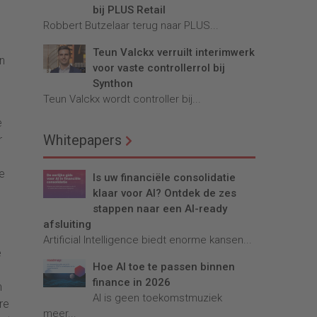
bij PLUS Retail
Robbert Butzelaar terug naar PLUS...
Teun Valckx verruilt interimwerk
en
voor vaste controllerrol bij
Synthon
Teun Valckx wordt controller bij...
e
Whitepapers
r
e
Is uw financiële consolidatie
klaar voor AI? Ontdek de zes
stappen naar een AI-ready
afsluiting
Artificial Intelligence biedt enorme kansen...
e
Hoe AI toe te passen binnen
finance in 2026
n
AI is geen toekomstmuziek
re
meer...