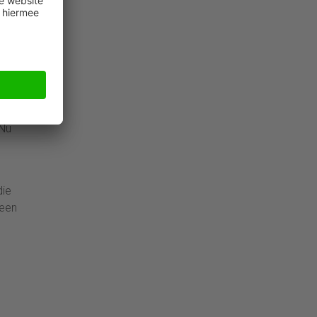
d’
kte
rden
 Nu
die
 een