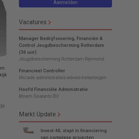
Aanmelden
Vacatures
Manager Bedrijfsvoering, Financiën &
Control Jeugdbescherming Rotterdam
(36 uur)
Jeugdbescherming Rotterdam Rijnmond
en.
Financieel Controller
kijk
lArcade administraties-advies-belastingen
Hoofd Financiële Administratie
Bloem Sealants BV
ide
Markt Update
Invest-NL stapt in financiering
van complexe projecten