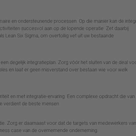
imaire en ondersteunende processen. Op die manier kan de integ
ctiviteiten succesvol aan op de lopende operatie. Zet daarbij
s Lean Six Sigma, om overtollig vet uit uw bestaande
en degelijk integratieplan. Zorg vóór het sluiten van de deal vo
ables en laat er geen misverstand over bestaan wie voor welk
iteit en met integratie-ervaring. Een complexe opdracht die van
me verdient de beste mensen.
tie. Zorg er daarnaast voor dat de targets van medewerkers van
usiness case van de overnemende onderneming.