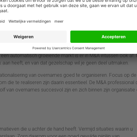
heeft geduurd voordat het proces van fusies en overnames werd
ol heeft gespeeld. Vroeger werkte de markt voor het kopen van
efunctioneerd. Onder het motto ‘beleggen in stenen is altijd goe
 goed, de prijs steeg na aankoop toch wel weer. Die aanpak wer
oei heeft in veel gevallen verhuld dat transacties vaak slecht we
itie nieuwe complexiteit toe aan de bestaande onderneming, en
 een automatisch groeiende markt is er in M&A intussen ook af.
 aan heeft, en van dat gezelschap wil je geen deel uitmaken.
rationalisering van overnames goed te organiseren. Focus op de
 die te realiseren zijn daarin essentieel. De M&A professional 
olf van overnames succesvol zijn en zich binnen zijn organisatie
natieven die u achter de hand heeft. Vermijd situaties waarin u
overslaan. Zorg daarom voor een goed gevulde pijplijn van