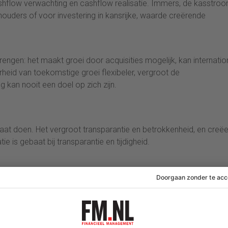
ashflow verwachting en cashflow realisatie. Immers, de kasstro
uders of voor investering in kansrijke, waarde creërende
rengen: het maakt groei door acquisities mogelijk, kan internatio
rheid van toekomstige groei flexibeler, vergroot de
kan nooit een doel op zich zijn.
t doen. Het vergroot transparantie en betrokkenheid, en creëe
e is gebaat bij transparantie en tijdigheid.
ingen doen het niet. Zorg dat voor, tijdens maar vooral na de
met goed nieuws: geslaagde overnames, nieuwe productintroduct