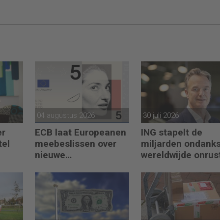
04 augustus 2026
30 juli 2026
er
ECB laat Europeanen
ING stapelt de
tel
meebeslissen over
miljarden ondank
nieuwe
wereldwijde onrus
O
eurobankbiljetten