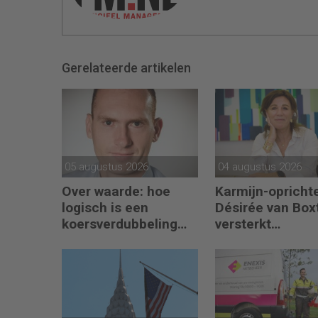
Gerelateerde artikelen
05 augustus 2026
04 augustus 2026
Over waarde: hoe
Karmijn-opricht
logisch is een
Désirée van Box
koersverdubbeling
versterkt
eigenlijk?
partnerteam CF
Capabel