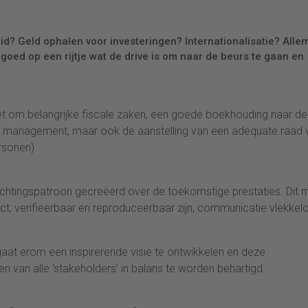
Geld ophalen voor investeringen? Internationalisatie? Alle
goed op een rijtje wat de drive is om naar de beurs te gaan en
het om belangrijke fiscale zaken, een goede boekhouding naar de
 management, maar ook de aanstelling van een adequate raad 
rsonen).
achtingspatroon gecreëerd over de toekomstige prestaties. Dit 
t, verifieerbaar en reproduceerbaar zijn, communicatie vlekkel
t gaat erom een inspirerende visie te ontwikkelen en deze
en van alle ‘stakeholders’ in balans te worden behartigd.