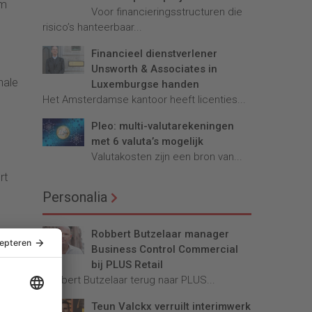
om
Voor financieringsstructuren die
risico’s hanteerbaar...
Financieel dienstverlener
Unsworth & Associates in
nale
Luxemburgse handen
Het Amsterdamse kantoor heeft licenties...
Pleo: multi-valutarekeningen
met 6 valuta’s mogelijk
Valutakosten zijn een bron van...
rt
Personalia
Robbert Butzelaar manager
Business Control Commercial
ies,
bij PLUS Retail
Robbert Butzelaar terug naar PLUS...
Teun Valckx verruilt interimwerk