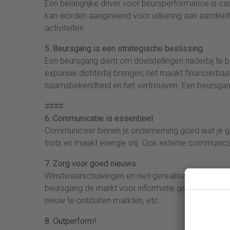
Een belangrijke driver voor beursperformance is c
kan worden aangewend voor uitkering aan aandeelho
activiteiten.
5. Beursgang is een strategische beslissing
Een beursgang dient om doelstellingen naderbij te b
expansie dichterbij brengen, het maakt financierbaa
naamsbekendheid en het vertrouwen. Een beursgang 
####
6. Communicatie is essentieel
Communiceer binnen je onderneming goed wat je gaa
trots en maakt energie vrij. Ook externe communicati
7. Zorg voor goed nieuws
Winstwaarschuwingen en niet-gerealiseerde doelstell
beursgang de markt voor informatie gevoed blijft 
nieuw te ontsluiten markten, etc.
8. Outperform!