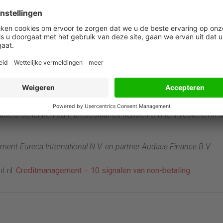
iel van de onderneming ligt er een minimumeis; structureel
doelen neer, ambitieus, maar met de mogelijkheid het beter te
oed. Zorg dat een stevig percentage (35-45%) op de markt komt
ows, etc.) aan de vraag naar het aandeel.
n doelstellingen en strategie – onderdeel van de sleutel tot su
uders schenken aan het bestuur en hebben om te investeren in 
pment Eureca International N.V. en partner Audace Finance B.V.
t.nl:
Creditmanagement – 10 signalen van non-betaling