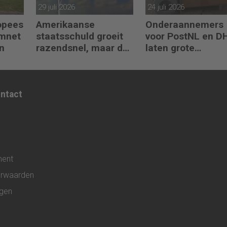
29 juli 2026
24 juli 2026
ropees
Amerikaanse
Onderaannemers
omnet
staatsschuld groeit
voor PostNL en D
n
razendsnel, maar dat
laten grote
is niet erg
belastingschulde
achter
ontact
ment
rwaarden
ngen