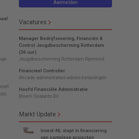
Aanmelden
maal
Vacatures
Manager Bedrijfsvoering, Financiën &
Control Jeugdbescherming Rotterdam
(36 uur)
van
Jeugdbescherming Rotterdam Rijnmond
Financieel Controller
lArcade administraties-advies-belastingen
moet
Hoofd Financiële Administratie
oos.
Bloem Sealants BV
Markt Update
Invest-NL stapt in financiering
van complexe projecten