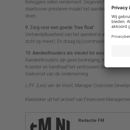
Beleggers willen rendement. Gegeven het risicoprof
daarboven presteren maakt het aandeel gewild. Leg 
doen.
9. Zorg voor een goede ‘free float’
Verhandelbaarheid van het aandeel is een groot g
zicht op meer). En draag bij (communicatie, road sh
10. Aandeelhouders als sleutel tot succes
Aandeelhouders zijn geen bedreiging, maar – gegeve
Koester en handhaaf het vertrouwen dat aandeelho
toekomst van de onderneming.
L.P.F. (Leo) van de Voort, Manager Corporate Develo
Klassieker uit het archief van Financieel-Managemen
Redactie FM