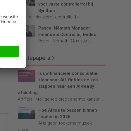
voor vaste controllerrol bij
Synthon
Teun Valckx wordt controller bij...
Pascal Németh Manager
 (met
Finance & Control bij Evides
Pascal Németh RA is vast...
Whitepapers
cces.
de
Is uw financiële consolidatie
klaar voor AI? Ontdek de zes
stappen naar een AI-ready
afsluiting
Artificial Intelligence biedt enorme kansen...
Hoe AI toe te passen binnen
finance in 2026
AI is geen toekomstmuziek
meer...