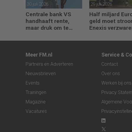
30 juli 2026
29 juli 2026
Centrale bank VS
Half miljard Eu
handhaaft rente,
geld moet stro
maar druk om te
Enexis verzware
verhogen neemt toe
Meer FM.nl
Service & C
Partners en Adverteren
Contact
Nieuwsbrieven
Over ons
Events
Werken bij ons
Trainingen
Privacy State
Magazine
Algemene Voo
Vacatures
Privacyinstelli