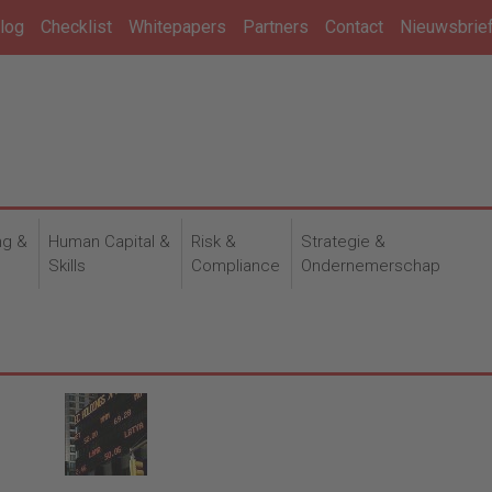
log
Checklist
Whitepapers
Partners
Contact
Nieuwsbrie
ng &
Human Capital &
Risk &
Strategie &
n
Skills
Compliance
Ondernemerschap